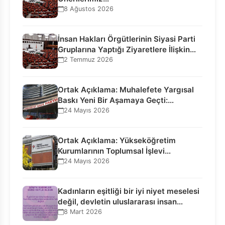
8 Ağustos 2026
İnsan Hakları Örgütlerinin Siyasi Parti
Gruplarına Yaptığı Ziyaretlere İlişkin
Bilgilendirme…
2 Temmuz 2026
Ortak Açıklama: Muhalefete Yargısal
Baskı Yeni Bir Aşamaya Geçti:
Seçilmiş…
24 Mayıs 2026
Ortak Açıklama: Yükseköğretim
Kurumlarının Toplumsal İşlevi
Kurucularının Ticari Akıbetine
24 Mayıs 2026
Bağlanamaz!
Kadınların eşitliği bir iyi niyet meselesi
değil, devletin uluslararası insan…
8 Mart 2026