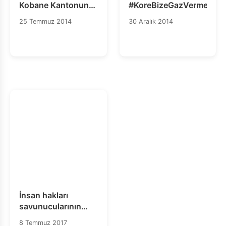
Kobane Kantonuna
#KoreBizeGazVerme
Yapılan Saldırıları
25 Temmuz 2014
30 Aralık 2014
Kınıyoruz
İnsan hakları
savunucularının
Büyükada’da
8 Temmuz 2017