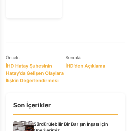
katıldıkları
toplantıya ilişkin
asılsız haberler
hakkında açıklama
ve tekzip
Yazı
Önceki:
Sonraki:
İHD Hatay Şubesinin
İHD'den Açıklama
gezinmesi
Hatay’da Gelişen Olaylara
İlişkin Değerlendirmesi
Son İçerikler
Sürdürülebilir Bir Barışın İnşası İçin
Önerilerimiz…