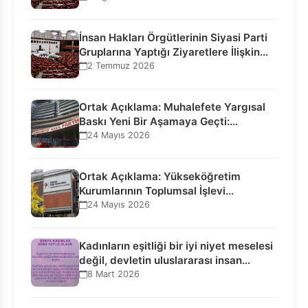
İnsan Hakları Örgütlerinin Siyasi Parti
Gruplarına Yaptığı Ziyaretlere İlişkin
Bilgilendirme…
2 Temmuz 2026
Ortak Açıklama: Muhalefete Yargısal
Baskı Yeni Bir Aşamaya Geçti:
Seçilmiş…
24 Mayıs 2026
Ortak Açıklama: Yükseköğretim
Kurumlarının Toplumsal İşlevi
Kurucularının Ticari Akıbetine
24 Mayıs 2026
Bağlanamaz!
Kadınların eşitliği bir iyi niyet meselesi
değil, devletin uluslararası insan…
8 Mart 2026