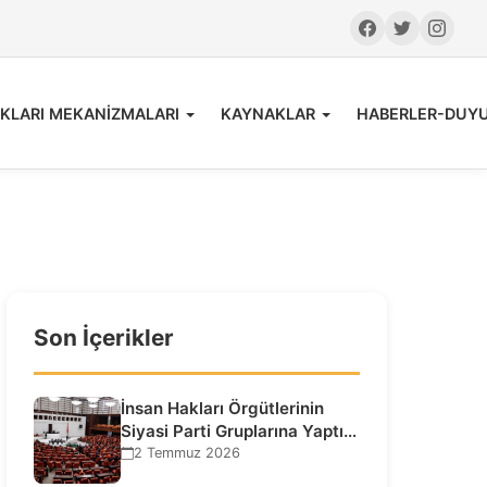
KLARI MEKANİZMALARI
KAYNAKLAR
HABERLER-DUY
Son İçerikler
İnsan Hakları Örgütlerinin
Siyasi Parti Gruplarına Yaptığı
Ziyaretlere İlişkin
2 Temmuz 2026
Bilgilendirme…