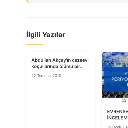
İlgili Yazılar
Abdullah Akçay'ın cezaevi
koşullarında ölümü bir
cinayettir
22 Temmuz 2010
EVRENSE
İNCELEME
19 Ocak 20