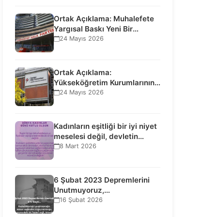
Ortak Açıklama: Muhalefete
Yargısal Baskı Yeni Bir
Aşamaya Geçti: Seçilmiş…
24 Mayıs 2026
Ortak Açıklama:
Yükseköğretim Kurumlarının
Toplumsal İşlevi Kurucularının
24 Mayıs 2026
Ticari Akıbetine Bağlanamaz!
Kadınların eşitliği bir iyi niyet
meselesi değil, devletin
uluslararası insan…
8 Mart 2026
6 Şubat 2023 Depremlerini
Unutmuyoruz,
Vazgeçmiyoruz, Hesap
16 Şubat 2026
Sorulmasını İstiyoruz!