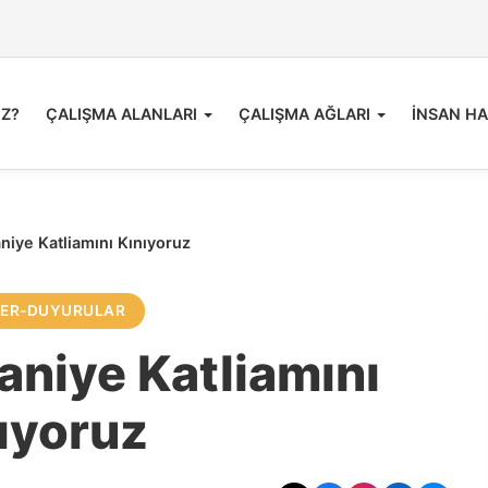
İZ?
ÇALIŞMA ALANLARI
ÇALIŞMA AĞLARI
İNSAN HA
niye Katliamını Kınıyoruz
LER-DUYURULAR
aniye Katliamını
ıyoruz