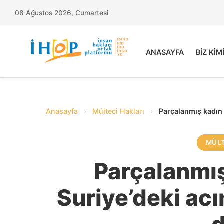
08 Ağustos 2026, Cumartesi
ANASAYFA
BİZ KİM
Anasayfa
›
Mülteci Hakları
›
Parçalanmış kadın c
MÜLT
Parçalanmış
Suriye’deki acı