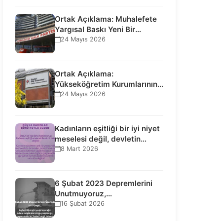
Ortak Açıklama: Muhalefete
Yargısal Baskı Yeni Bir
Aşamaya Geçti: Seçilmiş…
24 Mayıs 2026
Ortak Açıklama:
Yükseköğretim Kurumlarının
Toplumsal İşlevi Kurucularının
24 Mayıs 2026
Ticari Akıbetine Bağlanamaz!
Kadınların eşitliği bir iyi niyet
meselesi değil, devletin
uluslararası insan…
8 Mart 2026
6 Şubat 2023 Depremlerini
Unutmuyoruz,
Vazgeçmiyoruz, Hesap
16 Şubat 2026
Sorulmasını İstiyoruz!