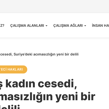
İZ?
ÇALIŞMA ALANLARI
ÇALIŞMA AĞLARI
İNSAN HA
esedi, Suriye’deki acımasızlığın yeni bir delili
ECI HAKLARI
 kadın cesedi,
masızlığın yeni bir