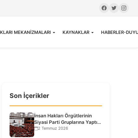
KLARI MEKANİZMALARI
KAYNAKLAR
HABERLER-DUY
Son İçerikler
İnsan Hakları Örgütlerinin
Siyasi Parti Gruplarına Yaptığı
Ziyaretlere İlişkin
2 Temmuz 2026
Bilgilendirme…