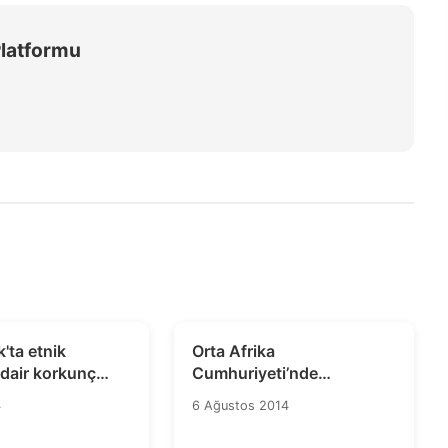
Platformu
k'ta etnik
Orta Afrika
 dair korkunç
Cumhuriyeti’nde
Hükümetin İstifası
4
6 Ağustos 2014
Cezasızlığın Kapısını
Açmamalı