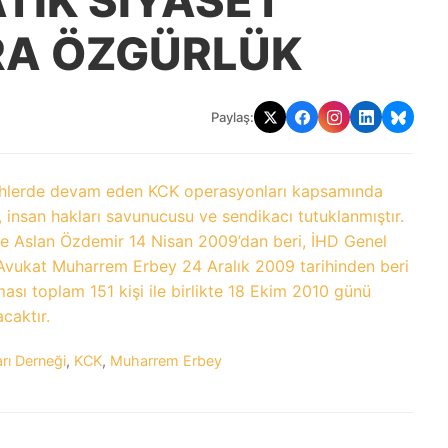
TİK SİYASET
A ÖZGÜRLÜK
Paylaş:
arihlerde devam eden KCK operasyonları kapsamında
, insan hakları savunucusu ve sendikacı tutuklanmıştır.
ve Aslan Özdemir 14 Nisan 2009’dan beri, İHD Genel
Avukat Muharrem Erbey 24 Aralık 2009 tarihinden beri
ması toplam 151 kişi ile birlikte 18 Ekim 2010 günü
caktır.
rı Derneği
,
KCK
,
Muharrem Erbey