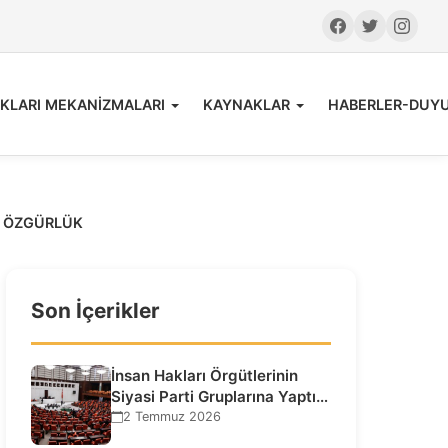
KLARI MEKANİZMALARI
KAYNAKLAR
HABERLER-DUY
A ÖZGÜRLÜK
Son İçerikler
İnsan Hakları Örgütlerinin
Siyasi Parti Gruplarına Yaptığı
Ziyaretlere İlişkin
2 Temmuz 2026
Bilgilendirme…