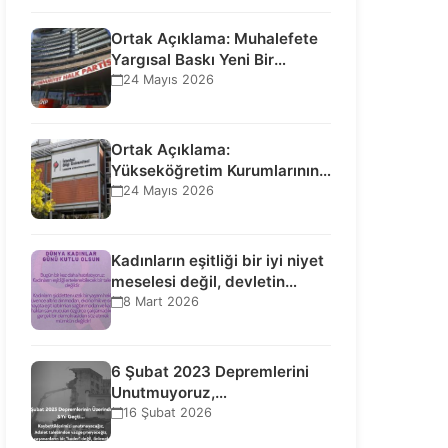
Ortak Açıklama: Muhalefete
Yargısal Baskı Yeni Bir
Aşamaya Geçti: Seçilmiş…
24 Mayıs 2026
Ortak Açıklama:
Yükseköğretim Kurumlarının
Toplumsal İşlevi Kurucularının
24 Mayıs 2026
Ticari Akıbetine Bağlanamaz!
Kadınların eşitliği bir iyi niyet
meselesi değil, devletin
uluslararası insan…
8 Mart 2026
6 Şubat 2023 Depremlerini
Unutmuyoruz,
Vazgeçmiyoruz, Hesap
16 Şubat 2026
Sorulmasını İstiyoruz!