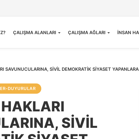
İZ?
ÇALIŞMA ALANLARI
ÇALIŞMA AĞLARI
İNSAN HA
RI SAVUNUCULARINA, SİVİL DEMOKRATİK SİYASET YAPANLAR
LER-DUYURULAR
 HAKLARI
ARINA, SİVİL