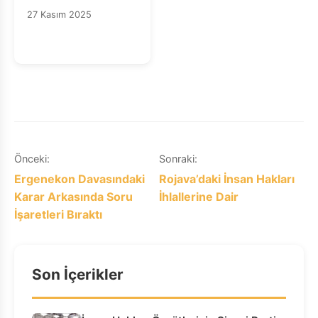
jibîr nakin, jibîr
27 Kasım 2025
nabin!
Yazı
Önceki:
Sonraki:
Ergenekon Davasındaki
Rojava’daki İnsan Hakları
gezinmesi
Karar Arkasında Soru
İhlallerine Dair
İşaretleri Bıraktı
Son İçerikler