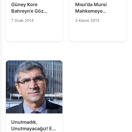
Güney Kore
Mısır’da Mursi
Bahreyn’e Göz
Mahkemeye
Yaşartıcı Gaz
Çıkarılmalı ve
7 Ocak 2014
3 Kasım 2013
Sevkiyatını Askıya
Avukata Erişimi
Aldı
Sağlanmalıdır
Unutmadık,
Unutmayacağız! Em