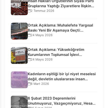
İnsan Hakları Örgütlerinin Siyasi Parti
Gruplarına Yaptığı Ziyaretlere İlişkin
Bilgilendirme…
2 Temmuz 2026
Ortak Açıklama: Muhalefete Yargısal
Baskı Yeni Bir Aşamaya Geçti:
Seçilmiş…
24 Mayıs 2026
Ortak Açıklama: Yükseköğretim
Kurumlarının Toplumsal İşlevi
Kurucularının Ticari Akıbetine
24 Mayıs 2026
Bağlanamaz!
Kadınların eşitliği bir iyi niyet meselesi
değil, devletin uluslararası insan…
8 Mart 2026
6 Şubat 2023 Depremlerini
Unutmuyoruz, Vazgeçmiyoruz, Hesap