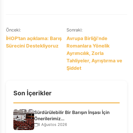
Yazı
Önceki:
Sonraki:
İHOP'tan açıklama: Barış
Avrupa Birliği’nde
gezinmesi
Sürecini Destekliyoruz
Romanlara Yönelik
Ayrımcılık, Zorla
Tahliyeler, Ayrıştırma ve
Şiddet
Son İçerikler
Sürdürülebilir Bir Barışın İnşası İçin
Önerilerimiz…
8 Ağustos 2026