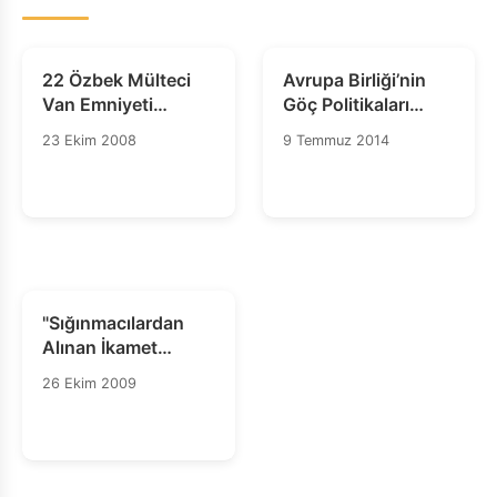
22 Özbek Mülteci
Avrupa Birliği’nin
Van Emniyeti
Göç Politikaları
Tarafından Hukuka
İnsanların Haklarını
23 Ekim 2008
9 Temmuz 2014
Aykırı Bir Şekilde
ve Hayatlarını Riske
İran'a Sınır Dışı
Atıyor
Edildi
"Sığınmacılardan
Alınan İkamet
Harçları: Harç mı?
26 Ekim 2009
Haraç mı?" Ortak
Basın Açıklaması