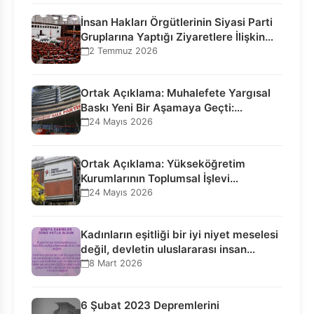
İnsan Hakları Örgütlerinin Siyasi Parti
Gruplarına Yaptığı Ziyaretlere İlişkin
Bilgilendirme…
2 Temmuz 2026
Ortak Açıklama: Muhalefete Yargısal
Baskı Yeni Bir Aşamaya Geçti:
Seçilmiş…
24 Mayıs 2026
Ortak Açıklama: Yükseköğretim
Kurumlarının Toplumsal İşlevi
Kurucularının Ticari Akıbetine
24 Mayıs 2026
Bağlanamaz!
Kadınların eşitliği bir iyi niyet meselesi
değil, devletin uluslararası insan…
8 Mart 2026
6 Şubat 2023 Depremlerini