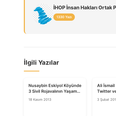
İHOP İnsan Hakları Ortak 
1330 Yazı
İlgili Yazılar
Nusaybin Eskiyol Köyünde
Ali İsmai
3 Sivil Rojavalının Yaşam
Twitter v
Hakkının İhlaline İlişkin
Cezasızl
18 Kasım 2013
3 Şubat 20
Tespit Raporu