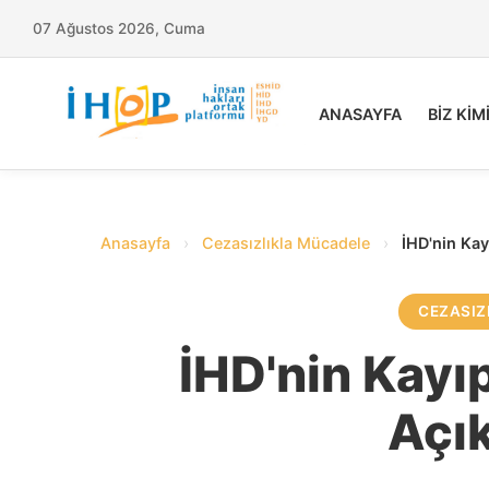
07 Ağustos 2026, Cuma
ANASAYFA
BİZ KİM
Anasayfa
›
Cezasızlıkla Mücadele
›
İHD'nin Kayı
CEZASIZ
İHD'nin Kayıpl
Açı