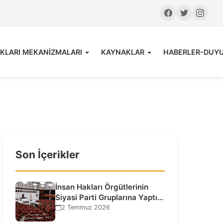
KLARI MEKANİZMALARI
KAYNAKLAR
HABERLER-DUY
Son İçerikler
İnsan Hakları Örgütlerinin
Siyasi Parti Gruplarına Yaptığı
Ziyaretlere İlişkin
2 Temmuz 2026
Bilgilendirme…