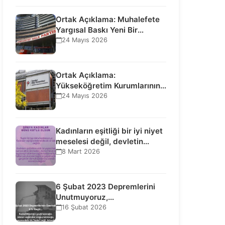
Ortak Açıklama: Muhalefete
Yargısal Baskı Yeni Bir
Aşamaya Geçti: Seçilmiş…
24 Mayıs 2026
Ortak Açıklama:
Yükseköğretim Kurumlarının
Toplumsal İşlevi Kurucularının
24 Mayıs 2026
Ticari Akıbetine Bağlanamaz!
Kadınların eşitliği bir iyi niyet
meselesi değil, devletin
uluslararası insan…
8 Mart 2026
6 Şubat 2023 Depremlerini
Unutmuyoruz,
Vazgeçmiyoruz, Hesap
16 Şubat 2026
Sorulmasını İstiyoruz!