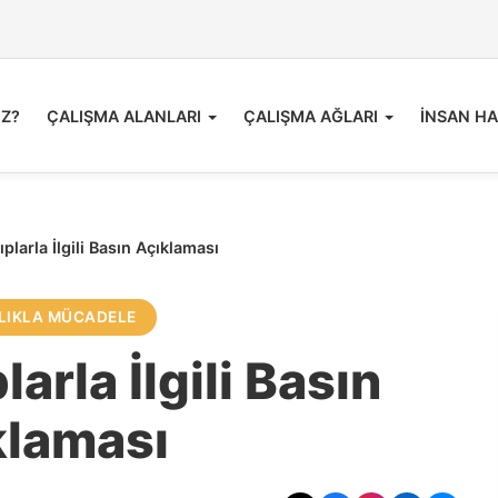
İZ?
ÇALIŞMA ALANLARI
ÇALIŞMA AĞLARI
İNSAN HA
plarla İlgili Basın Açıklaması
LIKLA MÜCADELE
arla İlgili Basın
klaması