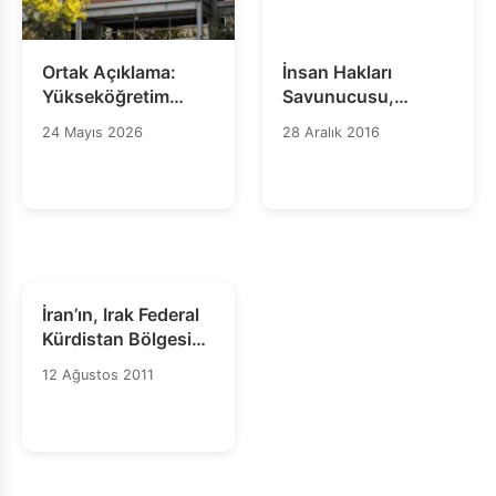
Ortak Açıklama:
İnsan Hakları
Yükseköğretim
Savunucusu,
Kurumlarının
Akademisyen
24 Mayıs 2026
28 Aralık 2016
Toplumsal İşlevi
Prof.Dr. İştar
Kurucularının Ticari
Gözaydın’ın
Akıbetine
Tutukluluk Kararı
Bağlanamaz!
Bir An Önce
Kaldırılmalıdır!
İran’ın, Irak Federal
Kürdistan Bölgesi
Topraklarına
12 Ağustos 2011
Saldırısını
Kınıyoruz!