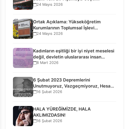
Seçilmiş…
24 Mayıs 2026
Ortak Açıklama: Yükseköğretim
Kurumlarının Toplumsal İşlevi
Kurucularının Ticari Akıbetine
24 Mayıs 2026
Bağlanamaz!
Kadınların eşitliği bir iyi niyet meselesi
değil, devletin uluslararası insan…
8 Mart 2026
6 Şubat 2023 Depremlerini
Unutmuyoruz, Vazgeçmiyoruz, Hesap
Sorulmasını İstiyoruz!
16 Şubat 2026
HALA YÜREĞİMİZDE, HALA
AKLIMIZDASIN!
16 Şubat 2026