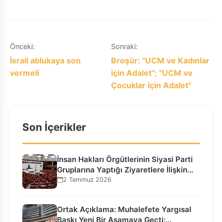
Yazı
Önceki:
Sonraki:
İsrail ablukaya son
Broşür: "UCM ve Kadınlar
gezinmesi
vermeli
için Adalet"; "UCM ve
Çocuklar için Adalet"
Son İçerikler
İnsan Hakları Örgütlerinin Siyasi Parti
Gruplarına Yaptığı Ziyaretlere İlişkin
Bilgilendirme…
2 Temmuz 2026
Ortak Açıklama: Muhalefete Yargısal
Baskı Yeni Bir Aşamaya Geçti: