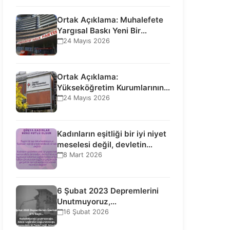
Ortak Açıklama: Muhalefete
Yargısal Baskı Yeni Bir
Aşamaya Geçti: Seçilmiş…
24 Mayıs 2026
Ortak Açıklama:
Yükseköğretim Kurumlarının
Toplumsal İşlevi Kurucularının
24 Mayıs 2026
Ticari Akıbetine Bağlanamaz!
Kadınların eşitliği bir iyi niyet
meselesi değil, devletin
uluslararası insan…
8 Mart 2026
6 Şubat 2023 Depremlerini
Unutmuyoruz,
Vazgeçmiyoruz, Hesap
16 Şubat 2026
Sorulmasını İstiyoruz!