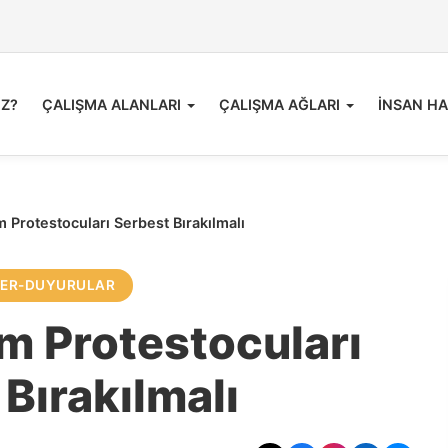
İZ?
ÇALIŞMA ALANLARI
ÇALIŞMA AĞLARI
İNSAN HA
m Protestocuları Serbest Bırakılmalı
LER-DUYURULAR
im Protestocuları
Bırakılmalı