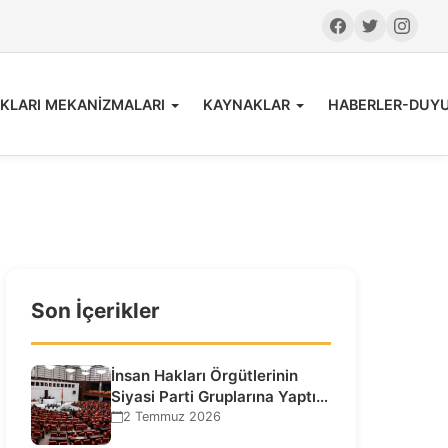
KLARI MEKANİZMALARI
KAYNAKLAR
HABERLER-DUY
Son İçerikler
İnsan Hakları Örgütlerinin
Siyasi Parti Gruplarına Yaptığı
Ziyaretlere İlişkin
2 Temmuz 2026
Bilgilendirme…