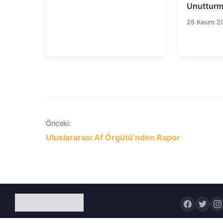
Unutturm
28 Kasım 2
Yazı
Önceki:
Uluslararası Af Örgütü’nden Rapor
gezinmesi