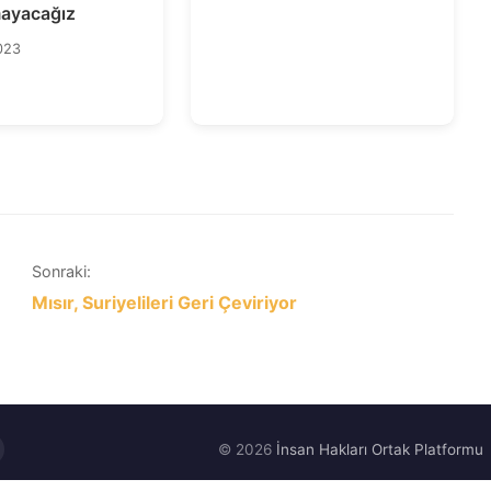
ayacağız
023
Sonraki:
Mısır, Suriyelileri Geri Çeviriyor
© 2026
İnsan Hakları Ortak Platformu