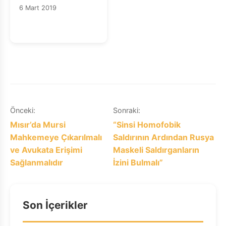
MUHALİFLERİN
6 Mart 2019
ÖLÜM CEZASI
KALDIRILMALI VE
İNFAZLAR
DURDURULMALIDIR
Yazı
Önceki:
Sonraki:
Mısır’da Mursi
“Sinsi Homofobik
gezinmesi
Mahkemeye Çıkarılmalı
Saldırının Ardından Rusya
ve Avukata Erişimi
Maskeli Saldırganların
Sağlanmalıdır
İzini Bulmalı”
Son İçerikler