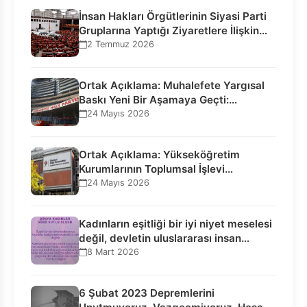
İnsan Hakları Örgütlerinin Siyasi Parti
Gruplarına Yaptığı Ziyaretlere İlişkin
Bilgilendirme…
2 Temmuz 2026
Ortak Açıklama: Muhalefete Yargısal
Baskı Yeni Bir Aşamaya Geçti:
Seçilmiş…
24 Mayıs 2026
Ortak Açıklama: Yükseköğretim
Kurumlarının Toplumsal İşlevi
Kurucularının Ticari Akıbetine
24 Mayıs 2026
Bağlanamaz!
Kadınların eşitliği bir iyi niyet meselesi
değil, devletin uluslararası insan…
8 Mart 2026
6 Şubat 2023 Depremlerini