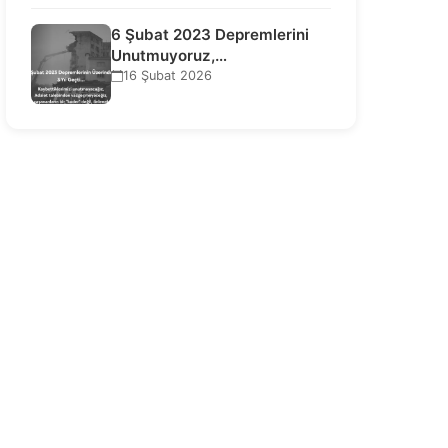
6 Şubat 2023 Depremlerini
Unutmuyoruz,
Vazgeçmiyoruz, Hesap
16 Şubat 2026
Sorulmasını İstiyoruz!