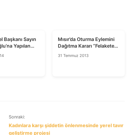
l Başkanı Sayın
Mısır’da Oturma Eylemini
ğlu’na Yapılan
Dağıtma Kararı “Felakete
Kınıyoruz
Davetiye” Çıkarıyor
14
31 Temmuz 2013
Sonraki:
Kadınlara karşı şiddetin önlenmesinde yerel tavır
geliştirme projesi