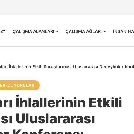
İZ?
ÇALIŞMA ALANLARI
ÇALIŞMA AĞLARI
İNSAN HA
ları İhlallerinin Etkili Soruşturması Uluslararası Deneyimler Kon
LER-DUYURULAR
ı İhlallerinin Etkili
ı Uluslararası