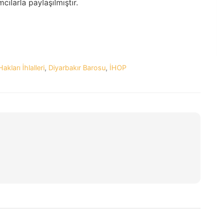
cılarla paylaşılmıştır.
akları İhlalleri
,
Diyarbakır Barosu
,
İHOP