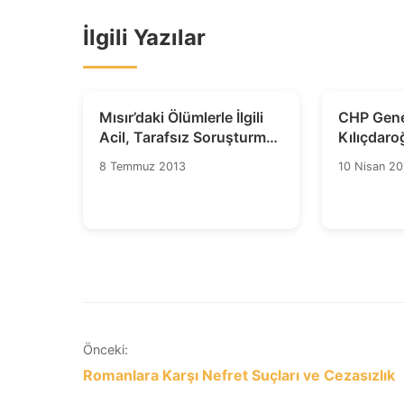
İlgili Yazılar
Mısır’daki Ölümlerle İlgili
CHP Gene
Acil, Tarafsız Soruşturma
Kılıçdaro
Çağrısı
Saldırıyı 
8 Temmuz 2013
10 Nisan 20
Yazı
Önceki:
Romanlara Karşı Nefret Suçları ve Cezasızlık
gezinmesi