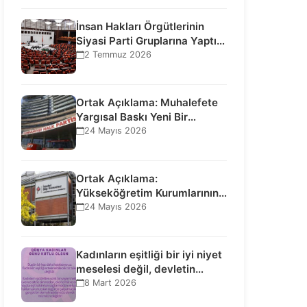
İnsan Hakları Örgütlerinin
Siyasi Parti Gruplarına Yaptığı
Ziyaretlere İlişkin
2 Temmuz 2026
Bilgilendirme…
Ortak Açıklama: Muhalefete
Yargısal Baskı Yeni Bir
Aşamaya Geçti: Seçilmiş…
24 Mayıs 2026
Ortak Açıklama:
Yükseköğretim Kurumlarının
Toplumsal İşlevi Kurucularının
24 Mayıs 2026
Ticari Akıbetine Bağlanamaz!
Kadınların eşitliği bir iyi niyet
meselesi değil, devletin
uluslararası insan…
8 Mart 2026