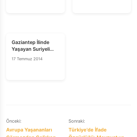
Katliamı Kınıyoruz
Gaziantep İlinde
Yaşayan Suriyeli
Sığınmacıların
17 Temmuz 2014
Durumuna İlişkin
İHD Raporu
Yazı
Önceki:
Sonraki:
Avrupa Yaşananları
Türkiye'de İfade
gezinmesi