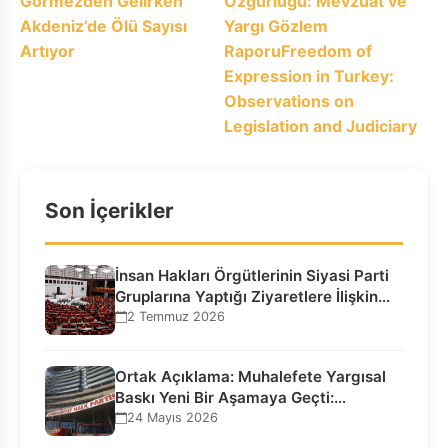
Görmezden Gelirken
Özgürlüğü: Mevzuat ve
Akdeniz’de Ölü Sayısı
Yargı Gözlem
Artıyor
RaporuFreedom of
Expression in Turkey:
Observations on
Legislation and Judiciary
Son İçerikler
İnsan Hakları Örgütlerinin Siyasi Parti
Gruplarına Yaptığı Ziyaretlere İlişkin
Bilgilendirme…
2 Temmuz 2026
Ortak Açıklama: Muhalefete Yargısal
Baskı Yeni Bir Aşamaya Geçti:
Seçilmiş…
24 Mayıs 2026