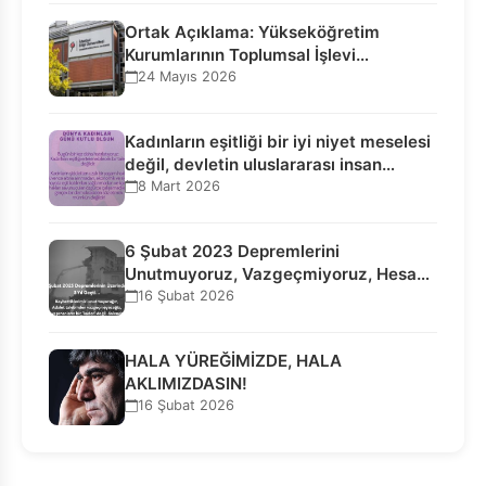
Ortak Açıklama: Yükseköğretim
Kurumlarının Toplumsal İşlevi
Kurucularının Ticari Akıbetine
24 Mayıs 2026
Bağlanamaz!
Kadınların eşitliği bir iyi niyet meselesi
değil, devletin uluslararası insan…
8 Mart 2026
6 Şubat 2023 Depremlerini
Unutmuyoruz, Vazgeçmiyoruz, Hesap
Sorulmasını İstiyoruz!
16 Şubat 2026
HALA YÜREĞİMİZDE, HALA
AKLIMIZDASIN!
16 Şubat 2026