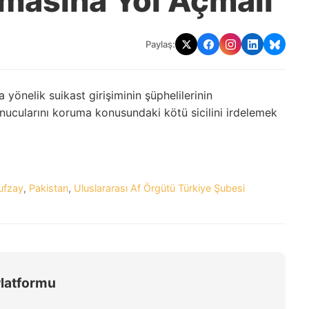
masına Yol Açmalı
Paylaş:
yönelik suikast girişiminin şüphelilerinin
unucularını koruma konusundaki kötü sicilini irdelemek
ufzay
,
Pakistan
,
Uluslararası Af Örgütü Türkiye Şubesi
Platformu