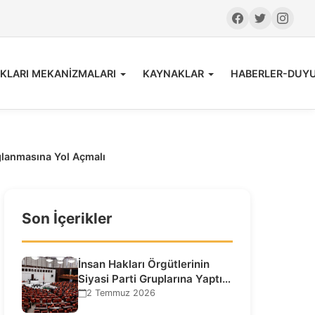
KLARI MEKANİZMALARI
KAYNAKLAR
HABERLER-DUY
ağlanmasına Yol Açmalı
Son İçerikler
İnsan Hakları Örgütlerinin
Siyasi Parti Gruplarına Yaptığı
Ziyaretlere İlişkin
2 Temmuz 2026
Bilgilendirme…