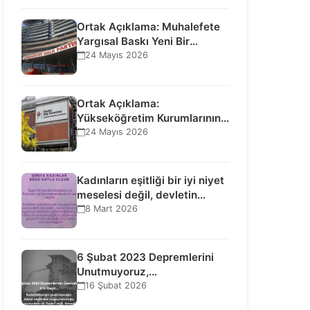
Ortak Açıklama: Muhalefete
Yargısal Baskı Yeni Bir
Aşamaya Geçti: Seçilmiş…
24 Mayıs 2026
Ortak Açıklama:
Yükseköğretim Kurumlarının
Toplumsal İşlevi Kurucularının
24 Mayıs 2026
Ticari Akıbetine Bağlanamaz!
Kadınların eşitliği bir iyi niyet
meselesi değil, devletin
uluslararası insan…
8 Mart 2026
6 Şubat 2023 Depremlerini
Unutmuyoruz,
Vazgeçmiyoruz, Hesap
16 Şubat 2026
Sorulmasını İstiyoruz!