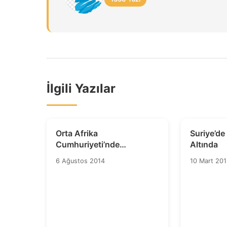
İlgili Yazılar
Orta Afrika
Suriye’d
Cumhuriyeti’nde
Altında
Hükümetin İstifası
6 Ağustos 2014
10 Mart 20
Cezasızlığın Kapısını
Açmamalı