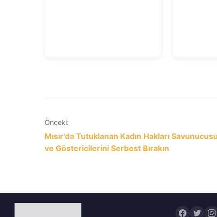
Yazı
Önceki:
Mısır'da Tutuklanan Kadın Hakları Savunucus
gezinmesi
ve Göstericilerini Serbest Bırakın