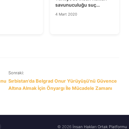
savunuculuğu suç
olmaktan çıkarılmalıdır!
4 Mart 2020
Sonraki:
unu
Sırbistan'da Belgrad Onur Yürüyüşü'nü Güvence
Altına Almak İçin Önyargı İle Mücadele Zamanı
© 2026
İnsan Hakları Ortak Platformu