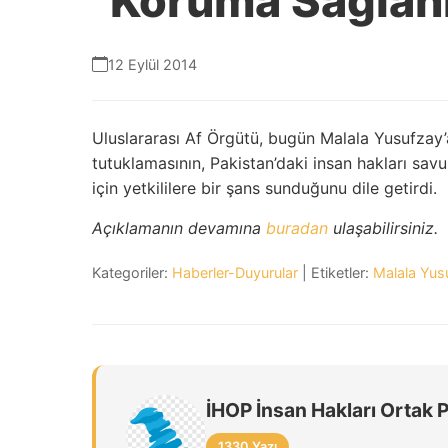
Koruma Sağlan
12 Eylül 2014
Uluslararası Af Örgütü, bugün Malala Yusufzay’a 
tutuklamasının, Pakistan’daki insan hakları sav
için yetkililere bir şans sunduğunu dile getirdi.
Açıklamanın devamına
buradan
ulaşabilirsiniz.
Kategoriler:
Haberler-Duyurular
| Etiketler:
Malala Yus
İHOP İnsan Hakları Ortak 
1330 Yazı