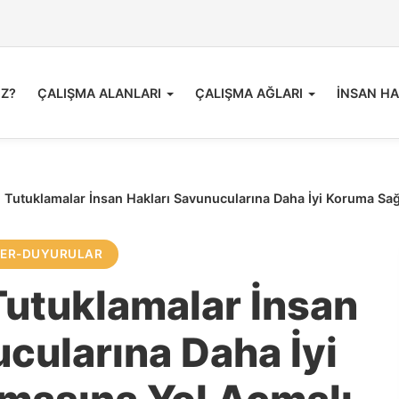
İZ?
ÇALIŞMA ALANLARI
ÇALIŞMA AĞLARI
İNSAN HA
gili Tutuklamalar İnsan Hakları Savunucularına Daha İyi Koruma S
LER-DUYURULAR
i Tutuklamalar İnsan
cularına Daha İyi