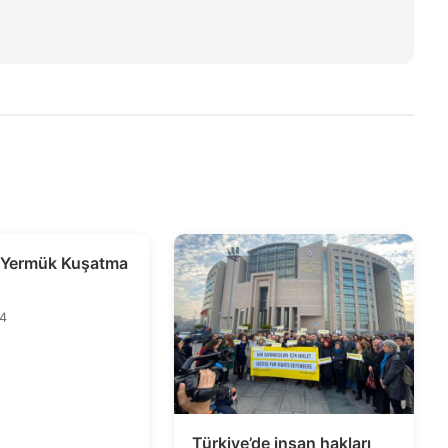
e Yermük Kuşatma
14
Türkiye’de insan hakları