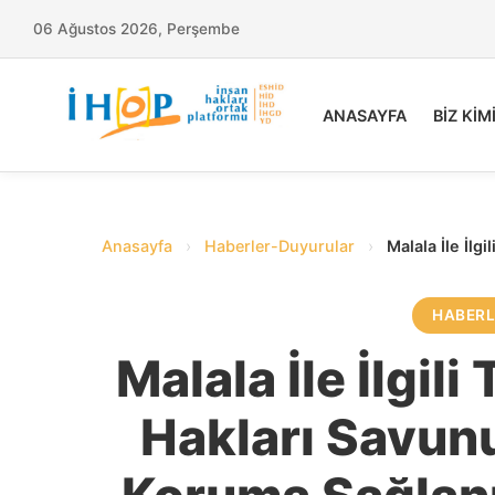
06 Ağustos 2026, Perşembe
ANASAYFA
BİZ KİM
Anasayfa
›
Haberler-Duyurular
›
Malala İle İl
HABER
Malala İle İlgil
Hakları Savunu