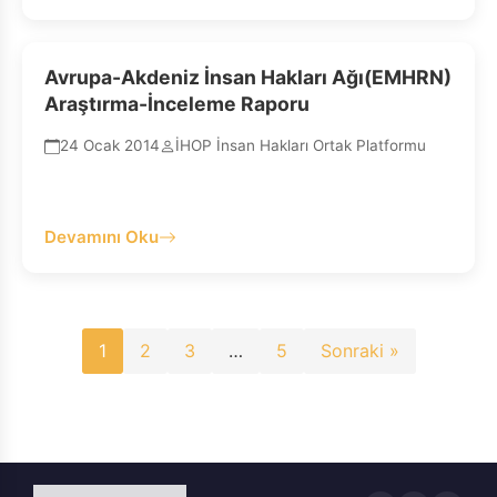
Avrupa-Akdeniz İnsan Hakları Ağı(EMHRN)
Araştırma-İnceleme Raporu
24 Ocak 2014
İHOP İnsan Hakları Ortak Platformu
Devamını Oku
Yazı
1
2
3
…
5
Sonraki »
sayfalaması