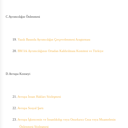
C.Ayrımcılığın Önlenmesi
19.
Yazılı Basında Ayrımcılığın Çerçevelenmesi Araştırması
20.
BM Irk Ayrımcılığının Ortadan Kaldırılması Komitesi ve Türkiye
D.Avrupa Konseyi
21.
Avrupa İnsan Hakları Sözleşmesi
22.
Avrupa Sosyal Şartı
23.
Avrupa İşkencenin ve İnsanlıkdışı veya Onurkırıcı Ceza veya Muamelenin
Önlenmesi Sözleşmesi