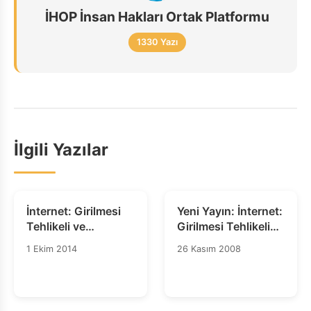
İHOP İnsan Hakları Ortak Platformu
1330 Yazı
İlgili Yazılar
İnternet: Girilmesi
Yeni Yayın: İnternet:
Tehlikeli ve
Girilmesi Tehlikeli
YasaktırTürkiye'de
ve Yasaktır
1 Ekim 2014
26 Kasım 2008
İnternet İçerik
Düzenlemesi ve
Sansüre İlişkin
Eleştirel Bir