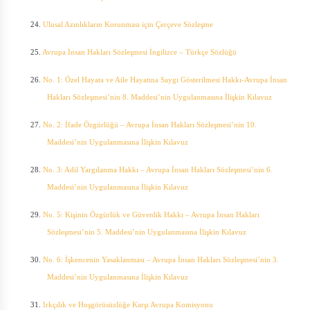
24.
Ulusal Azınlıkların Korunması için Çerçeve Sözleşme
25.
Avrupa İnsan Hakları Sözleşmesi İngilizce – Türkçe Sözlüğü
26.
No. 1: Özel Hayata ve Aile Hayatına Saygı Gösterilmesi Hakkı-Avrupa İnsan
Hakları Sözleşmesi’nin 8. Maddesi’nin Uygulanmasına İlişkin Kılavuz
27.
No. 2: İfade Özgürlüğü – Avrupa İnsan Hakları Sözleşmesi’nin 10.
Maddesi’nin Uygulanmasına İlişkin Kılavuz
28.
No. 3: Adil Yargılanma Hakkı – Avrupa İnsan Hakları Sözleşmesi’nin 6.
Maddesi’nin Uygulanmasına İlişkin Kılavuz
29.
No. 5: Kişinin Özgürlük ve Güvenlik Hakkı – Avrupa İnsan Hakları
Sözleşmesi’nin 5. Maddesi’nin Uygulanmasına İlişkin Kılavuz
30.
No. 6: İşkencenin Yasaklanması – Avrupa İnsan Hakları Sözleşmesi’nin 3.
Maddesi’nin Uygulanmasına İlişkin Kılavuz
31.
Irkçılık ve Hoşgörüsüzlüğe Karşı Avrupa Komisyonu