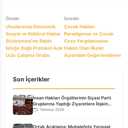
Yazı
Önceki:
Sonraki:
Uluslararası Ekonomik,
Çocuk Hakları
gezinmesi
Sosyal ve Kültürel Haklar
Paradigması ve Çocuk
Sözleşmesi’ne İlişkin
Ceza Yargılamasına
İsteğe Bağlı Protokol Açık
Hakim Olan İlkeler
Uçlu Çalışma Grubu
Açısından Değerlendirme
Son İçerikler
İnsan Hakları Örgütlerinin Siyasi Parti
Gruplarına Yaptığı Ziyaretlere İlişkin
Bilgilendirme…
2 Temmuz 2026
Ortak Açıklama: Muhalefete Yargısal