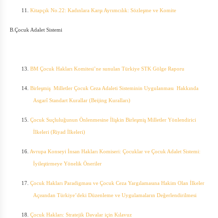
11.
K
itapçık No.22: Kadınlara Karşı Ayrımcılık: Sözleşme ve Komite
B.Çocuk Adalet Sistemi
13.
BM Çocuk Hakları Komitesi’ne sunulan Türkiye STK Gölge Raporu
14.
Birleşmiş Milletler Çocuk Ceza Adaleti Sisteminin Uygulanması Hakkında
Asgarî Standart Kurallar (Beijing Kuralları)
15.
Çocuk Suçluluğunun Önlenmesine İlişkin Birleşmiş Milletler Yönlendirici
İlkeleri (Riyad İlkeleri)
16.
Avrupa Konseyi İnsan Hakları Komiseri: Çocuklar ve Çocuk Adalet Sistemi:
İyileştirmeye Yönelik Öneriler
17.
Çocuk Hakları Paradigması ve Çocuk Ceza Yargılamasına Hakim Olan İlkeler
Açısından Türkiye’deki Düzenleme ve Uygulamaların Değerlendirilmesi
18.
Çocuk Hakları: Stratejik Davalar için Kılavuz