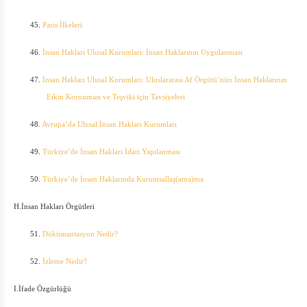
45.
Paris İlkeleri
46.
İnsan Hakları Ulusal Kurumları: İnsan Haklarının Uygulanması
47.
İnsan Hakları Ulusal Kurumları: Uluslararası Af Örgütü’nün İnsan Haklarının
Etkin Korunması ve Teşviki için Tavsiyeleri
48.
Avrupa’da Ulusal İnsan Hakları Kurumları
49.
Türkiye’de İnsan Hakları İdari Yapılanması
50.
Türkiye’de İnsan Haklarında Kurumsallaş(ama)ma
H.İnsan Hakları Örgütleri
51.
Dökümantasyon Nedir?
52.
İzleme Nedir?
I.İfade Özgürlüğü