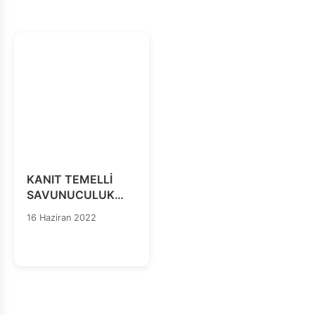
DeğerlendirmeInternet:
Restricted Acces:A
Critical Assessment
of Internet Content
Regulation and
Censorship in
Turkey
KANIT TEMELLİ
SAVUNUCULUK
HAK ÖRGÜTLERİ
16 Haziran 2022
İÇİN BİR REHBER