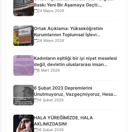
Baskı Yeni Bir Aşamaya Geçti:
Seçilmiş…
24 Mayıs 2026
Ortak Açıklama: Yükseköğretim
Kurumlarının Toplumsal İşlevi
Kurucularının Ticari Akıbetine
24 Mayıs 2026
Bağlanamaz!
Kadınların eşitliği bir iyi niyet meselesi
değil, devletin uluslararası insan…
8 Mart 2026
6 Şubat 2023 Depremlerini
Unutmuyoruz, Vazgeçmiyoruz, Hesap
Sorulmasını İstiyoruz!
16 Şubat 2026
HALA YÜREĞİMİZDE, HALA
AKLIMIZDASIN!
16 Şubat 2026