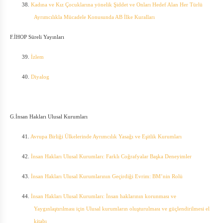
38.
Kadına ve Kız Çocuklarına yönelik Şiddet ve Onları Hedef Alan Her Türlü
Ayrımcılıkla Mücadele Konusunda AB İlke Kuralları
F.İHOP Süreli Yayınları
39.
İzlem
40.
Diyalog
G.İnsan Hakları Ulusal Kurumları
41.
Avrupa Birliği Ülkelerinde Ayrımcılık Yasağı ve Eşitlik Kurumları
42.
İnsan Hakları Ulusal Kurumları: Farklı Coğrafyalar Başka Deneyimler
43.
İnsan Hakları Ulusal Kurumlarının Geçirdiği Evrim: BM’nin Rolü
44.
İnsan Hakları Ulusal Kurumları: İnsan haklarının korunması ve
Yaygınlaştırılması için Ulusal kurumların oluşturulması ve güçlendirilmesi el
kitabı