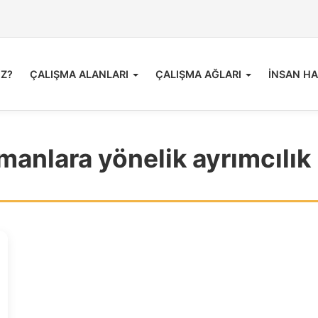
İZ?
ÇALIŞMA ALANLARI
ÇALIŞMA AĞLARI
İNSAN HA
manlara yönelik ayrımcılık