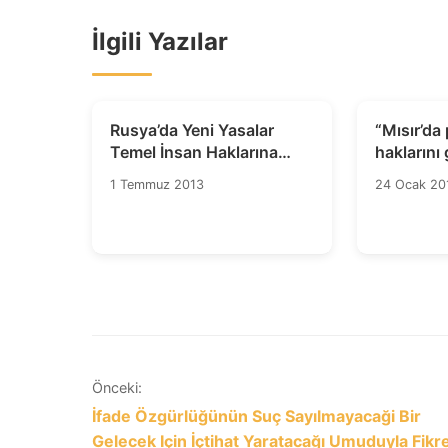
İlgili Yazılar
Rusya’da Yeni Yasalar
“Mısır’da 
Temel İnsan Haklarına
haklarını
Yönelik Bir Hakaret
alma kon
1 Temmuz 2013
24 Ocak 20
çekinceli
Yazı
Önceki:
İfade Özgürlüğünün Suç Sayılmayacaği Bir
gezinmesi
Gelecek Için İçtihat Yaratacağı Umuduyla Fikr