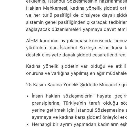
etkilemiş, İstanbul Sözleşmesinin hazırlanmas
Hakları Mahkemesi, kadına yönelik şiddeti or
ve her türlü pasifliği de cinsiyete dayalı şidd
sistemin genel pasifliğinden çıkaracak tedbirle
sağlayacak düzenlemeleri yapmaya davet etmiş
AİHM kararının uygulanması konusunda henüz 
yürütülen olan İstanbul Sözleşmesi’ne karş
destek cinsiyete dayalı şiddeti cesaretlendiren, 
Kadına yönelik şiddetin var olduğu ve etkili
onuruna ve varlığına yapılmış en ağır müdahaled
25 Kasım Kadına Yönelik Şiddetle Mücadele gün
İnsan hakları sözleşmelerini hayata geçir
prensiplerine, Türkiye’nin tarafı olduğu 
yerine getirmek için İstanbul Sözleşmesine 
ayırmaya ve kadına karşı şiddeti önleyici e
Herhangi bir ayrım yapmadan kadınların eşit