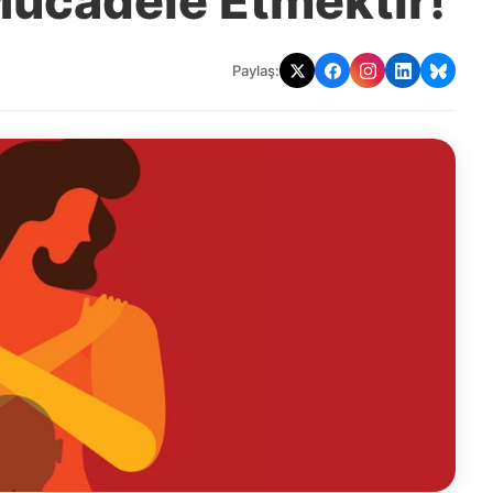
 Mücadele Etmektir!
Paylaş: