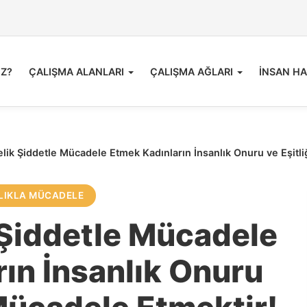
İZ?
ÇALIŞMA ALANLARI
ÇALIŞMA AĞLARI
İNSAN HA
lik Şiddetle Mücadele Etmek Kadınların İnsanlık Onuru ve Eşitli
LIKLA MÜCADELE
 Şiddetle Mücadele
ın İnsanlık Onuru