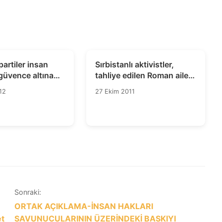
partiler insan
Sırbistanlı aktivistler,
 güvence altına
tahliye edilen Roman aileyi
usunda hâlâ
korudukları için
12
27 Ekim 2011
”
tutuklandılar
Sonraki:
ORTAK AÇIKLAMA-İNSAN HAKLARI
et
SAVUNUCULARININ ÜZERİNDEKİ BASKIYI