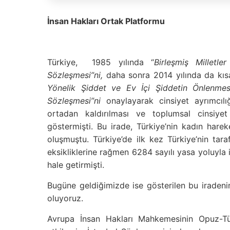
İnsan Hakları Ortak Platformu
Türkiye, 1985 yılında “
Birleşmiş Milletle
Sözleşmesi
”ni,
daha sonra 2014 yılında da kıs
Yönelik Şiddet ve Ev İçi Şiddetin Önlenme
Sözleşmesi”
ni
onaylayarak cinsiyet ayrımcılı
ortadan kaldırılması ve toplumsal cinsiyet
göstermişti. Bu irade, Türkiye’nin kadın hare
oluşmuştu. Türkiye’de ilk kez Türkiye’nin tar
eksikliklerine rağmen 6284 sayılı yasa yoluyla 
hale getirmişti.
Bugüne geldiğimizde ise gösterilen bu iradenin,
oluyoruz.
Avrupa İnsan Hakları Mahkemesinin Opuz-Türk