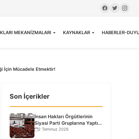
KLARI MEKANİZMALARI
KAYNAKLAR
HABERLER-DUY
ği İçin Mücadele Etmektir!
Son İçerikler
İnsan Hakları Örgütlerinin
Siyasi Parti Gruplarına Yaptığı
Ziyaretlere İlişkin
2 Temmuz 2026
Bilgilendirme…