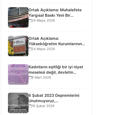
Ortak Açıklama: Muhalefete
Yargısal Baskı Yeni Bir
Aşamaya Geçti: Seçilmiş…
24 Mayıs 2026
Ortak Açıklama:
Yükseköğretim Kurumlarının
Toplumsal İşlevi Kurucularının
24 Mayıs 2026
Ticari Akıbetine Bağlanamaz!
Kadınların eşitliği bir iyi niyet
meselesi değil, devletin
uluslararası insan…
8 Mart 2026
6 Şubat 2023 Depremlerini
Unutmuyoruz,
Vazgeçmiyoruz, Hesap
16 Şubat 2026
Sorulmasını İstiyoruz!