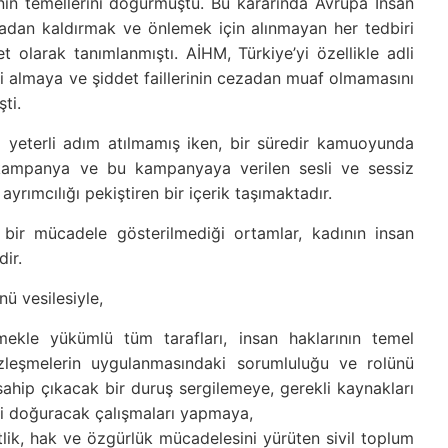
ının temellerini doğurmuştu. Bu kararında Avrupa İnsan
tadan kaldırmak ve önlemek için alınmayan her tedbiri
et olarak tanımlanmıştı. AİHM, Türkiye’yi özellikle adli
ri almaya ve şiddet faillerinin cezadan muaf olmamasını
ti.
yeterli adım atılmamış iken, bir süredir kamuoyunda
ı kampanya ve bu kampanyaya verilen sesli ve sessiz
ayrımcılığı pekiştiren bir içerik taşımaktadır.
 bir mücadele gösterilmediği ortamlar, kadının insan
ir.
ü vesilesiyle,
mekle yükümlü tüm tarafları, insan haklarının temel
sözleşmelerin uygulanmasındaki sorumluluğu ve rolünü
sahip çıkacak bir duruş sergilemeye, gerekli kaynakları
tki doğuracak çalışmaları yapmaya,
lik, hak ve özgürlük mücadelesini yürüten sivil toplum