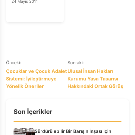
24 Mayıs 2011
30696/09)
Yazı
Önceki:
Sonraki:
Çocuklar ve Çocuk Adalet
Ulusal İnsan Hakları
gezinmesi
Sistemi: İyileştirmeye
Kurumu Yasa Tasarısı
Yönelik Öneriler
Hakkındaki Ortak Görüş
Son İçerikler
Sürdürülebilir Bir Barışın İnşası İçin