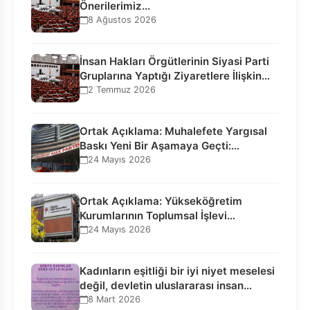
Önerilerimiz…
8 Ağustos 2026
İnsan Hakları Örgütlerinin Siyasi Parti
Gruplarına Yaptığı Ziyaretlere İlişkin
Bilgilendirme…
2 Temmuz 2026
Ortak Açıklama: Muhalefete Yargısal
Baskı Yeni Bir Aşamaya Geçti:
Seçilmiş…
24 Mayıs 2026
Ortak Açıklama: Yükseköğretim
Kurumlarının Toplumsal İşlevi
Kurucularının Ticari Akıbetine
24 Mayıs 2026
Bağlanamaz!
Kadınların eşitliği bir iyi niyet meselesi
değil, devletin uluslararası insan…
8 Mart 2026