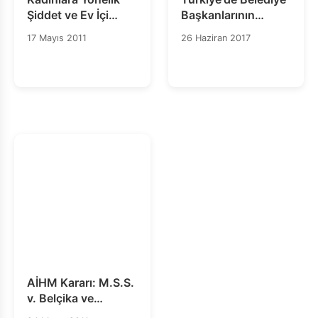
Şiddet ve Ev İçi
Başkanlarının
Şiddetin Önlenmesi
Durumuna ilişkin
17 Mayıs 2011
26 Haziran 2017
ve Bunlarla
Rapor
Mücadeleye Dair AK
Sözleşmesi
AİHM Kararı: M.S.S.
v. Belçika ve
Yunanistan (no: