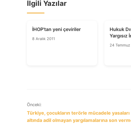
İlgili Yazılar
İHOP’tan yeni çeviriler
Hukuk Dış
Yargısız İ
8 Aralık 2011
Raportörü Christ
24 Temmuz
Heyns’in
Yazı
Önceki:
Türkiye, çocukların terörle mücadele yasaları
gezinmesi
altında adil olmayan yargılamalarına son verm