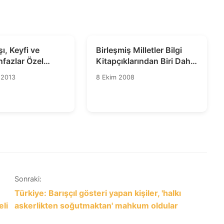
ı, Keyfi ve
Birleşmiş Milletler Bilgi
nfazlar Özel
Kitapçıklarından Biri Daha
of
Türkçe’de
 2013
8 Ekim 2008
 Raporu
Sonraki:
Türkiye: Barışçıl gösteri yapan kişiler, 'halkı
eli
askerlikten soğutmaktan' mahkum oldular