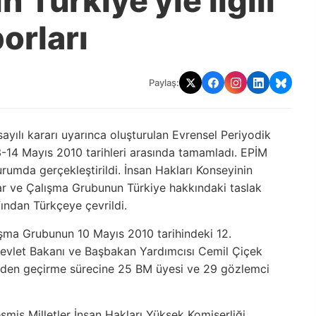
Türkiye'yle ilgili
orları
Paylaş:
sayılı kararı uyarınca oluşturulan Evrensel Periyodik
-14 Mayıs 2010 tarihleri arasında tamamladı. EPİM
urumda gerçekleştirildi. İnsan Hakları Konseyinin
orlar ve Çalışma Grubunun Türkiye hakkındaki taslak
ından Türkçeye çevrildi.
lışma Grubunun 10 Mayıs 2010 tarihindeki 12.
i Devlet Bakanı ve Başbakan Yardımcısı Cemil Çiçek
Gözden geçirme sürecine 25 BM üyesi ve 29 gözlemci
şmiş Milletler İnsan Hakları Yüksek Komiserliği