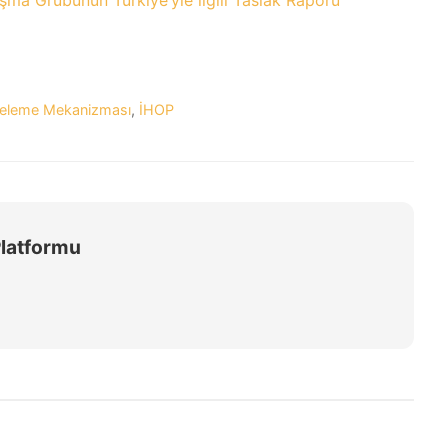
şma Grubunun Türkiye’yle ilgili Taslak Raporu
nceleme Mekanizması
,
İHOP
Platformu