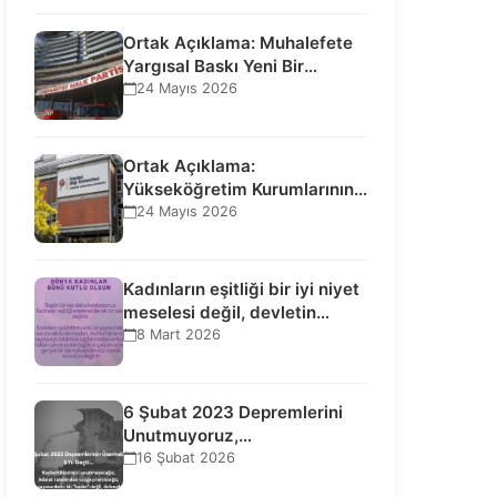
Ortak Açıklama: Muhalefete
Yargısal Baskı Yeni Bir
Aşamaya Geçti: Seçilmiş…
24 Mayıs 2026
Ortak Açıklama:
Yükseköğretim Kurumlarının
Toplumsal İşlevi Kurucularının
24 Mayıs 2026
Ticari Akıbetine Bağlanamaz!
Kadınların eşitliği bir iyi niyet
meselesi değil, devletin
uluslararası insan…
8 Mart 2026
6 Şubat 2023 Depremlerini
Unutmuyoruz,
Vazgeçmiyoruz, Hesap
16 Şubat 2026
Sorulmasını İstiyoruz!