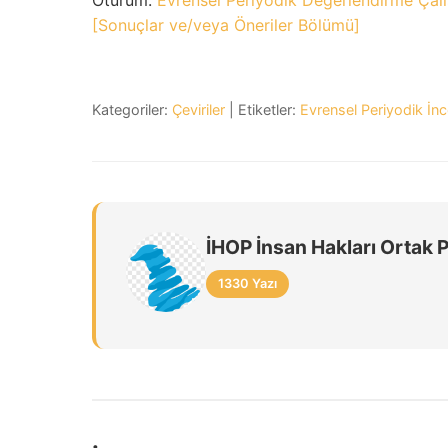
Oturum:
Evrensel Periyodik Değerlendirme Çalı
[Sonuçlar ve/veya Öneriler Bölümü]
Kategoriler:
Çeviriler
| Etiketler:
Evrensel Periyodik İ
İHOP İnsan Hakları Ortak 
1330 Yazı