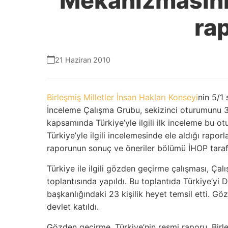
Mekanizmasının 
rap
21 Haziran 2010
Birleşmiş Milletler İnsan Hakları Konseyi
nin 5/1 
İnceleme Çalışma Grubu, sekizinci oturumunu 3
kapsamında Türkiye’yle ilgili ilk inceleme bu ot
Türkiye’yle ilgili incelemesinde ele aldığı rap
raporunun sonuç ve öneriler bölümü İHOP taraf
Türkiye ile ilgili gözden geçirme çalışması, Ça
toplantısında yapıldı. Bu toplantıda Türkiye’y
başkanlığındaki 23 kişilik heyet temsil etti. 
devlet katıldı.
Gözden geçirme, Türkiye’nin resmi raporu, Birle