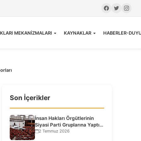
KLARI MEKANİZMALARI
KAYNAKLAR
HABERLER-DUY
orları
Son İçerikler
İnsan Hakları Örgütlerinin
Siyasi Parti Gruplarına Yaptığı
Ziyaretlere İlişkin
2 Temmuz 2026
Bilgilendirme…