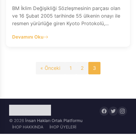
BM İklim Değişikliği Sözleşmesinin parçası olan
ve 16 Şubat 2005 tarihinde 55 ülkenin onayı ile
resmen yürürlüğe giren Kyoto Protokolü,...
Devamını Oku
Yazı
« Önceki
1
2
3
sayfalaması
© 2026
İnsan Hakları Ortak Platformu
İHOP HAKKINDA
İHOP ÜYELERİ