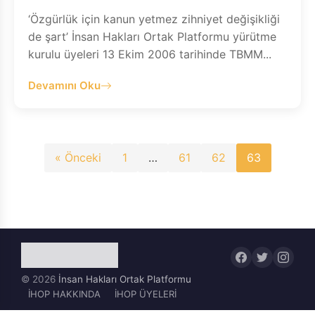
‘Özgürlük için kanun yetmez zihniyet değişikliği
de şart’ İnsan Hakları Ortak Platformu yürütme
kurulu üyeleri 13 Ekim 2006 tarihinde TBMM...
Devamını Oku
Yazı
« Önceki
1
…
61
62
63
sayfalaması
© 2026
İnsan Hakları Ortak Platformu
İHOP HAKKINDA
İHOP ÜYELERİ