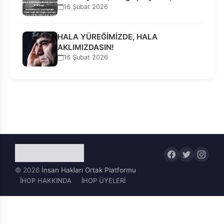
Sorulmasını İstiyoruz!
16 Şubat 2026
HALA YÜREĞİMİZDE, HALA
AKLIMIZDASIN!
16 Şubat 2026
© 2026
İnsan Hakları Ortak Platformu
İHOP HAKKINDA
İHOP ÜYELERİ