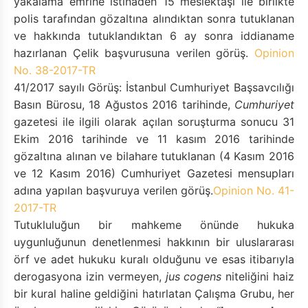
yakalama emrine istinaden 15 meslektaşı ile birlikte
polis tarafından gözaltına alındıktan sonra tutuklanan
ve hakkında tutuklandıktan 6 ay sonra iddianame
hazırlanan Çelik başvurusuna verilen görüş.
Opinion
No. 38-2017-TR
41/2017 sayılı Görüş: İstanbul Cumhuriyet Başsavcılığı
Basın Bürosu, 18 Ağustos 2016 tarihinde,
Cumhuriyet
gazetesi ile ilgili olarak açılan soruşturma sonucu 31
Ekim 2016 tarihinde ve 11 kasım 2016 tarihinde
gözaltına alınan ve bilahare tutuklanan (4 Kasım 2016
ve 12 Kasım 2016) Cumhuriyet Gazetesi mensupları
adına yapılan başvuruya verilen görüş.
Opinion No. 41-
2017-TR
Tutukluluğun bir mahkeme önünde hukuka
uygunluğunun denetlenmesi hakkının bir uluslararası
örf ve adet hukuku kuralı olduğunu ve esas itibarıyla
derogasyona izin vermeyen,
jus cogens
niteliğini haiz
bir kural haline geldiğini hatırlatan Çalışma Grubu, her