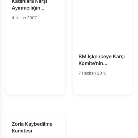
Kadınlara Karşı
Ayırımcılığın
Ortadan Kaldırılması
4 Nisan 2007
Komitesi
BM İşkenceye Karşı
Komite'nin
Türkiye'ye İlişkin
7 Haziran 2016
Sonuç Gözlemleri
ve Tavsiyeleri
Yayınlandı
Zorla Kaybedilme
Komitesi