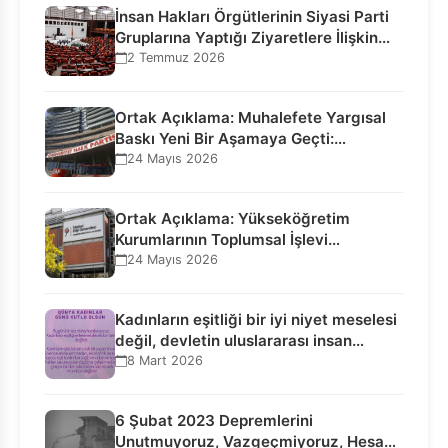
İnsan Hakları Örgütlerinin Siyasi Parti
Gruplarına Yaptığı Ziyaretlere İlişkin
Bilgilendirme…
2 Temmuz 2026
Ortak Açıklama: Muhalefete Yargısal
Baskı Yeni Bir Aşamaya Geçti:
Seçilmiş…
24 Mayıs 2026
Ortak Açıklama: Yükseköğretim
Kurumlarının Toplumsal İşlevi
Kurucularının Ticari Akıbetine
24 Mayıs 2026
Bağlanamaz!
Kadınların eşitliği bir iyi niyet meselesi
değil, devletin uluslararası insan…
8 Mart 2026
6 Şubat 2023 Depremlerini
Unutmuyoruz, Vazgeçmiyoruz, Hesap