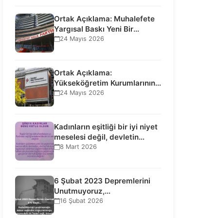
Ortak Açıklama: Muhalefete
Yargısal Baskı Yeni Bir
Aşamaya Geçti: Seçilmiş…
24 Mayıs 2026
Ortak Açıklama:
Yükseköğretim Kurumlarının
Toplumsal İşlevi Kurucularının
24 Mayıs 2026
Ticari Akıbetine Bağlanamaz!
Kadınların eşitliği bir iyi niyet
meselesi değil, devletin
uluslararası insan…
8 Mart 2026
6 Şubat 2023 Depremlerini
Unutmuyoruz,
Vazgeçmiyoruz, Hesap
16 Şubat 2026
Sorulmasını İstiyoruz!