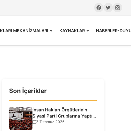
KLARI MEKANİZMALARI
KAYNAKLAR
HABERLER-DUY
Son İçerikler
İnsan Hakları Örgütlerinin
Siyasi Parti Gruplarına Yaptığı
Ziyaretlere İlişkin
2 Temmuz 2026
Bilgilendirme…