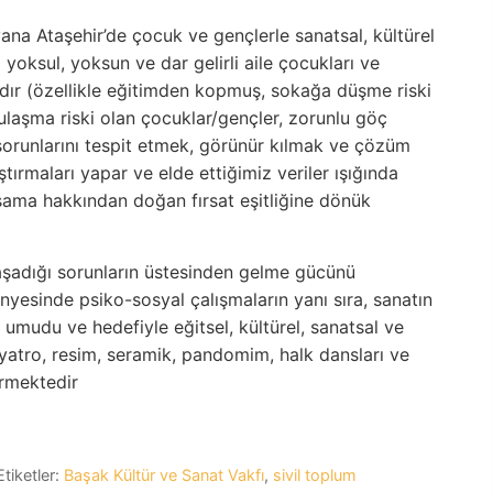
ana Ataşehir’de çocuk ve gençlerle sanatsal, kültürel
 yoksul, yoksun ve dar gelirli aile çocukları ve
rdır (özellikle eğitimden kopmuş, sokağa düşme riski
bulaşma riski olan çocuklar/gençler, zorunlu göç
sorunlarını tespit etmek, görünür kılmak ve çözüm
ırmaları yapar ve elde ettiğimiz veriler ışığında
şama hakkından doğan fırsat eşitliğine dönük
yaşadığı sorunların üstesinden gelme gücünü
yesinde psiko-sosyal çalışmaların yanı sıra, sanatın
i umudu ve hedefiyle eğitsel, kültürel, sanatsal ve
iyatro, resim, seramik, pandomim, halk dansları ve
ürmektedir
Etiketler:
Başak Kültür ve Sanat Vakfı
,
sivil toplum