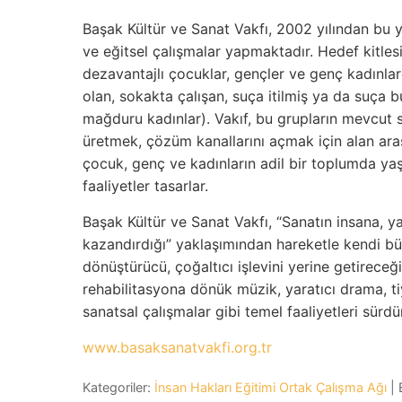
Başak Kültür ve Sanat Vakfı, 2002 yılından bu y
ve eğitsel çalışmalar yapmaktadır. Hedef kitlesi
dezavantajlı çocuklar, gençler ve genç kadınla
olan, sokakta çalışan, suça itilmiş ya da suça 
mağduru kadınlar). Vakıf, bu grupların mevcut 
üretmek, çözüm kanallarını açmak için alan araşt
çocuk, genç ve kadınların adil bir toplumda ya
faaliyetler tasarlar.
Başak Kültür ve Sanat Vakfı, “Sanatın insana, 
kazandırdığı” yaklaşımından hareketle kendi bün
dönüştürücü, çoğaltıcı işlevini yerine getireceğ
rehabilitasyona dönük müzik, yaratıcı drama, t
sanatsal çalışmalar gibi temel faaliyetleri sürd
www.basaksanatvakfi.org.tr
Kategoriler:
İnsan Hakları Eğitimi Ortak Çalışma Ağı
| 