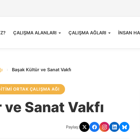
İZ?
ÇALIŞMA ALANLARI
ÇALIŞMA AĞLARI
İNSAN HA
ğı
›
Başak Kültür ve Sanat Vakfı
ĞITIMI ORTAK ÇALIŞMA AĞI
 ve Sanat Vakfı
Paylaş: