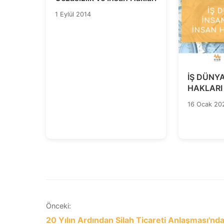
1 Eylül 2014
İŞ DÜNY
HAKLARI
HAKLARI 
16 Ocak 20
Yazı
Önceki:
20 Yılın Ardından Silah Ticareti Anlaşması'nd