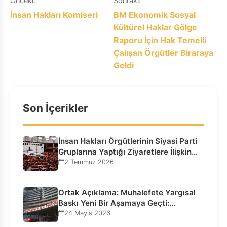
Yazı
Önceki:
Sonraki:
İnsan Hakları Komiseri
BM Ekonomik Sosyal
gezinmesi
Kültürel Haklar Gölge
Raporu İçin Hak Temelli
Çalışan Örgütler Biraraya
Geldi
Son İçerikler
İnsan Hakları Örgütlerinin Siyasi Parti
Gruplarına Yaptığı Ziyaretlere İlişkin
Bilgilendirme…
2 Temmuz 2026
Ortak Açıklama: Muhalefete Yargısal
Baskı Yeni Bir Aşamaya Geçti:
Seçilmiş…
24 Mayıs 2026