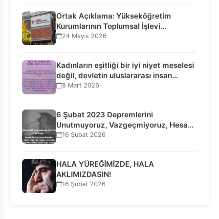
Ortak Açıklama: Yükseköğretim
Kurumlarının Toplumsal İşlevi
Kurucularının Ticari Akıbetine
24 Mayıs 2026
Bağlanamaz!
Kadınların eşitliği bir iyi niyet meselesi
değil, devletin uluslararası insan…
8 Mart 2026
6 Şubat 2023 Depremlerini
Unutmuyoruz, Vazgeçmiyoruz, Hesap
Sorulmasını İstiyoruz!
16 Şubat 2026
HALA YÜREĞİMİZDE, HALA
AKLIMIZDASIN!
16 Şubat 2026