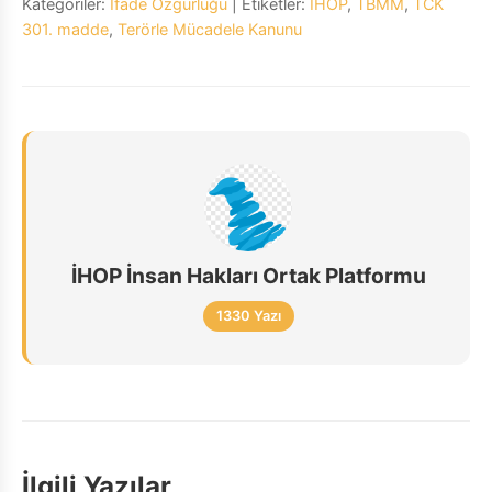
Kategoriler:
İfade Özgürlüğü
| Etiketler:
İHOP
,
TBMM
,
TCK
301. madde
,
Terörle Mücadele Kanunu
İHOP İnsan Hakları Ortak Platformu
1330 Yazı
İlgili Yazılar