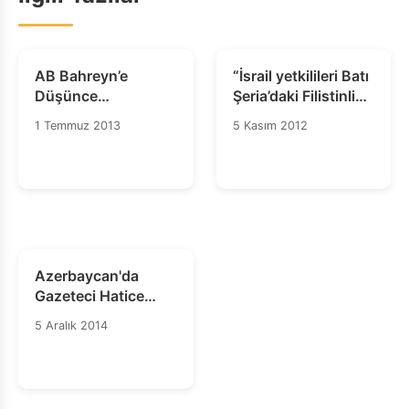
AB Bahreyn’e
“İsrail yetkilileri Batı
Düşünce
Şeria’daki Filistinli
Mahkumlarını
düşünce
1 Temmuz 2013
5 Kasım 2012
Serbest Bırakması
mahkûmunu
İçin Baskı Yapmalı
serbest bırakmalı”
Azerbaycan'da
Gazeteci Hatice
İsmailova'nın
5 Aralık 2014
Alıkonulması Özgür
Basını Susturma
Çabası