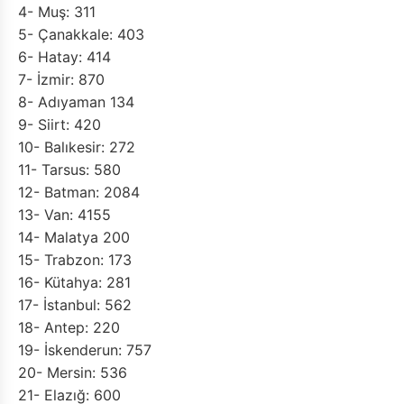
4- Muş: 311
5- Çanakkale: 403
6- Hatay: 414
7- İzmir: 870
8- Adıyaman 134
9- Siirt: 420
10- Balıkesir: 272
11- Tarsus: 580
12- Batman: 2084
13- Van: 4155
14- Malatya 200
15- Trabzon: 173
16- Kütahya: 281
17- İstanbul: 562
18- Antep: 220
19- İskenderun: 757
20- Mersin: 536
21- Elazığ: 600