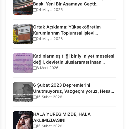
Baskı Yeni Bir Aşamaya Geçti:
Seçilmiş…
24 Mayıs 2026
Ortak Açıklama: Yükseköğretim
Kurumlarının Toplumsal İşlevi
Kurucularının Ticari Akıbetine
24 Mayıs 2026
Bağlanamaz!
Kadınların eşitliği bir iyi niyet meselesi
değil, devletin uluslararası insan…
8 Mart 2026
6 Şubat 2023 Depremlerini
Unutmuyoruz, Vazgeçmiyoruz, Hesap
Sorulmasını İstiyoruz!
16 Şubat 2026
HALA YÜREĞİMİZDE, HALA
AKLIMIZDASIN!
16 Şubat 2026