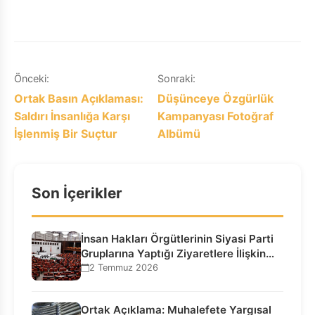
Yazı
Önceki:
Sonraki:
Ortak Basın Açıklaması:
Düşünceye Özgürlük
gezinmesi
Saldırı İnsanlığa Karşı
Kampanyası Fotoğraf
İşlenmiş Bir Suçtur
Albümü
Son İçerikler
İnsan Hakları Örgütlerinin Siyasi Parti
Gruplarına Yaptığı Ziyaretlere İlişkin
Bilgilendirme…
2 Temmuz 2026
Ortak Açıklama: Muhalefete Yargısal