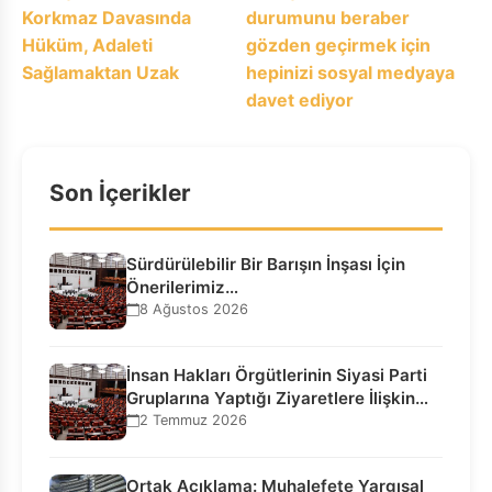
gezinmesi
Korkmaz Davasında
durumunu beraber
Hüküm, Adaleti
gözden geçirmek için
Sağlamaktan Uzak
hepinizi sosyal medyaya
davet ediyor
Son İçerikler
Sürdürülebilir Bir Barışın İnşası İçin
Önerilerimiz…
8 Ağustos 2026
İnsan Hakları Örgütlerinin Siyasi Parti
Gruplarına Yaptığı Ziyaretlere İlişkin
Bilgilendirme…
2 Temmuz 2026
Ortak Açıklama: Muhalefete Yargısal