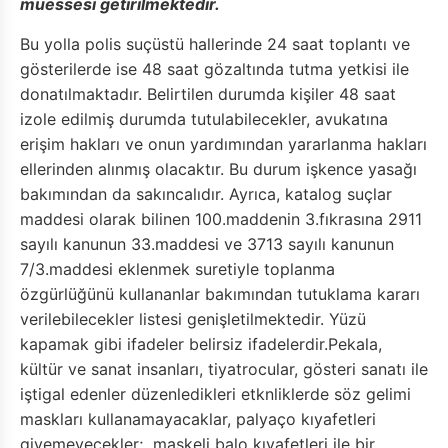
müessesi getirilmektedir.
Bu yolla polis suçüstü hallerinde 24 saat toplantı ve
gösterilerde ise 48 saat gözaltında tutma yetkisi ile
donatılmaktadır. Belirtilen durumda kişiler 48 saat
izole edilmiş durumda tutulabilecekler, avukatına
erişim hakları ve onun yardımından yararlanma hakları
ellerinden alınmış olacaktır. Bu durum işkence yasağı
bakımından da sakıncalıdır. Ayrıca, katalog suçlar
maddesi olarak bilinen 100.maddenin 3.fıkrasına 2911
sayılı kanunun 33.maddesi ve 3713 sayılı kanunun
7/3.maddesi eklenmek suretiyle toplanma
özgürlüğünü kullananlar bakımından tutuklama kararı
verilebilecekler listesi genişletilmektedir. Yüzü
kapamak gibi ifadeler belirsiz ifadelerdir.Pekala,
kültür ve sanat insanları, tiyatrocular, gösteri sanatı ile
iştigal edenler düzenledikleri etknliklerde söz gelimi
maskları kullanamayacaklar, palyaço kıyafetleri
giyemeyecekler; maskeli balo kıyafetleri ile bir