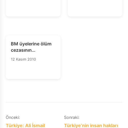
Bildirgesi
BM üyelerine ölüm
cezasının
uygulanmasına dair
12 Kasım 2010
moratoryum
kararına destek
çağrısı
Yazı
Önceki:
Sonraki:
Türkiye: Ali İsmail
Türkiye’nin insan hakları