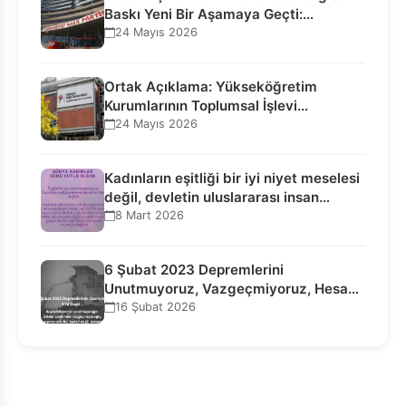
Baskı Yeni Bir Aşamaya Geçti:
Seçilmiş…
24 Mayıs 2026
Ortak Açıklama: Yükseköğretim
Kurumlarının Toplumsal İşlevi
Kurucularının Ticari Akıbetine
24 Mayıs 2026
Bağlanamaz!
Kadınların eşitliği bir iyi niyet meselesi
değil, devletin uluslararası insan…
8 Mart 2026
6 Şubat 2023 Depremlerini
Unutmuyoruz, Vazgeçmiyoruz, Hesap
Sorulmasını İstiyoruz!
16 Şubat 2026