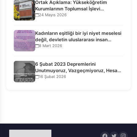
Ortak Açıklama: Yükseköğretim
Kurumlarının Toplumsal İşlevi
Kurucularının Ticari Akıbetine
24 Mayıs 2026
Bağlanamaz!
Kadınların eşitliği bir iyi niyet meselesi
değil, devletin uluslararası insan…
8 Mart 2026
6 Şubat 2023 Depremlerini
Unutmuyoruz, Vazgeçmiyoruz, Hesap
Sorulmasını İstiyoruz!
16 Şubat 2026