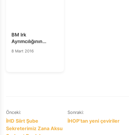
BM Irk
Ayrımcılığının
Ortadan Kaldırılması
8 Mart 2016
Komitesi'nin 35
No'lu Genel
Tavsiye'si Türkçeye
Çevrildi
Yazı
Önceki:
Sonraki:
İHD Siirt Şube
İHOP’tan yeni çeviriler
gezinmesi
Sekreterimiz Zana Aksu