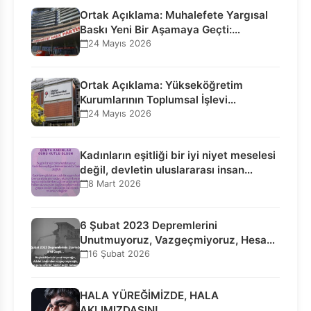
Ortak Açıklama: Muhalefete Yargısal
Baskı Yeni Bir Aşamaya Geçti:
Seçilmiş…
24 Mayıs 2026
Ortak Açıklama: Yükseköğretim
Kurumlarının Toplumsal İşlevi
Kurucularının Ticari Akıbetine
24 Mayıs 2026
Bağlanamaz!
Kadınların eşitliği bir iyi niyet meselesi
değil, devletin uluslararası insan…
8 Mart 2026
6 Şubat 2023 Depremlerini
Unutmuyoruz, Vazgeçmiyoruz, Hesap
Sorulmasını İstiyoruz!
16 Şubat 2026
HALA YÜREĞİMİZDE, HALA
AKLIMIZDASIN!