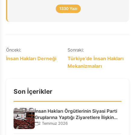
1330 Yazı
Yazı
Önceki:
Sonraki:
İnsan Hakları Derneği
Türkiye’de İnsan Hakları
gezinmesi
Mekanizmaları
Son İçerikler
İnsan Hakları Örgütlerinin Siyasi Parti
Gruplarına Yaptığı Ziyaretlere İlişkin
Bilgilendirme…
2 Temmuz 2026