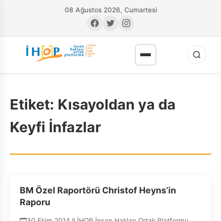
08 Ağustos 2026, Cumartesi
Etiket:
Kısayoldan ya da
Keyfi İnfazlar
RI
BM Özel Raportörü Christof Heyns’in
Raporu
30 Ekim 2014
İHOP İnsan Hakları Ortak Platformu