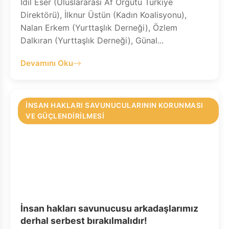
İdil Eser (Uluslararası Af Örgütü Türkiye
Direktörü), İlknur Üstün (Kadın Koalisyonu),
Nalan Erkem (Yurttaşlık Derneği), Özlem
Dalkıran (Yurttaşlık Derneği), Günal...
Devamını Oku
İNSAN HAKLARI SAVUNUCULARININ KORUNMASI
VE GÜÇLENDIRILMESI
İnsan hakları savunucusu arkadaşlarımız
derhal serbest bırakılmalıdır!