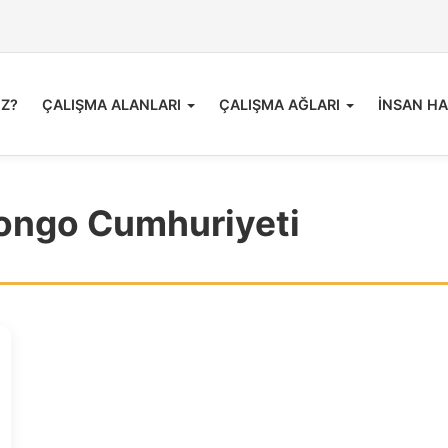
İZ?
ÇALIŞMA ALANLARI
ÇALIŞMA AĞLARI
İNSAN HA
ongo Cumhuriyeti