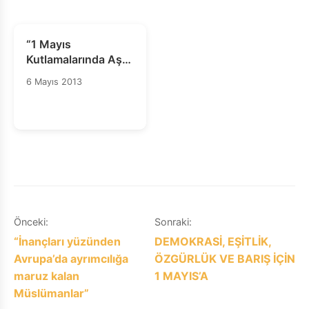
“1 Mayıs
Kutlamalarında Aşırı
Güç Kullanıldı ve
6 Mayıs 2013
Barışçıl Protesto
Hakkı Engellendi”
Yazı
Önceki:
Sonraki:
“İnançları yüzünden
DEMOKRASİ, EŞİTLİK,
gezinmesi
Avrupa’da ayrımcılığa
ÖZGÜRLÜK VE BARIŞ İÇİN
maruz kalan
1 MAYIS’A
Müslümanlar”