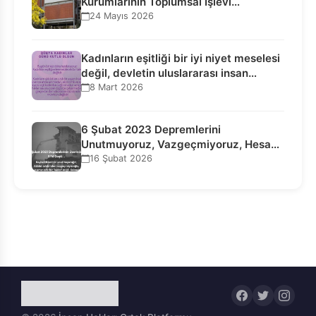
Kurumlarının Toplumsal İşlevi
Kurucularının Ticari Akıbetine
24 Mayıs 2026
Bağlanamaz!
Kadınların eşitliği bir iyi niyet meselesi
değil, devletin uluslararası insan…
8 Mart 2026
6 Şubat 2023 Depremlerini
Unutmuyoruz, Vazgeçmiyoruz, Hesap
Sorulmasını İstiyoruz!
16 Şubat 2026