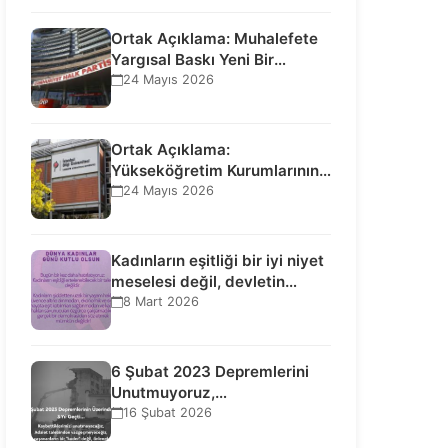
Ortak Açıklama: Muhalefete
Yargısal Baskı Yeni Bir
Aşamaya Geçti: Seçilmiş…
24 Mayıs 2026
Ortak Açıklama:
Yükseköğretim Kurumlarının
Toplumsal İşlevi Kurucularının
24 Mayıs 2026
Ticari Akıbetine Bağlanamaz!
Kadınların eşitliği bir iyi niyet
meselesi değil, devletin
uluslararası insan…
8 Mart 2026
6 Şubat 2023 Depremlerini
Unutmuyoruz,
Vazgeçmiyoruz, Hesap
16 Şubat 2026
Sorulmasını İstiyoruz!