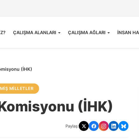
İZ?
ÇALIŞMA ALANLARI
ÇALIŞMA AĞLARI
İNSAN HA
Komisyonu (İHK)
MIŞ MILLETLER
 Komisyonu (İHK)
Paylaş: