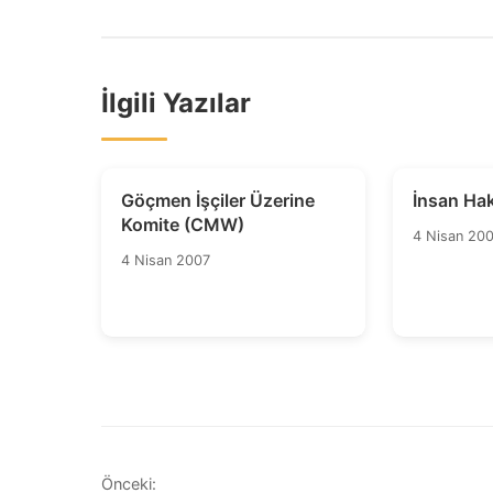
İlgili Yazılar
Göçmen İşçiler Üzerine
İnsan Hak
Komite (CMW)
4 Nisan 20
4 Nisan 2007
Yazı
Önceki: