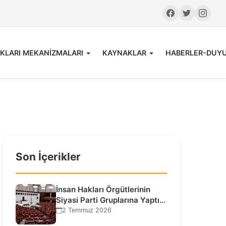
KLARI MEKANİZMALARI
KAYNAKLAR
HABERLER-DUY
Son İçerikler
İnsan Hakları Örgütlerinin
Siyasi Parti Gruplarına Yaptığı
Ziyaretlere İlişkin
2 Temmuz 2026
Bilgilendirme…