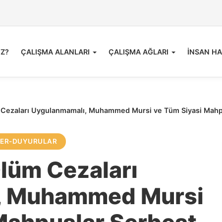
İZ?
ÇALIŞMA ALANLARI
ÇALIŞMA AĞLARI
İNSAN HA
 Cezaları Uygulanmamalı, Muhammed Mursi ve Tüm Siyasi Mahpus
LER-DUYURULAR
Ölüm Cezaları
, Muhammed Mursi