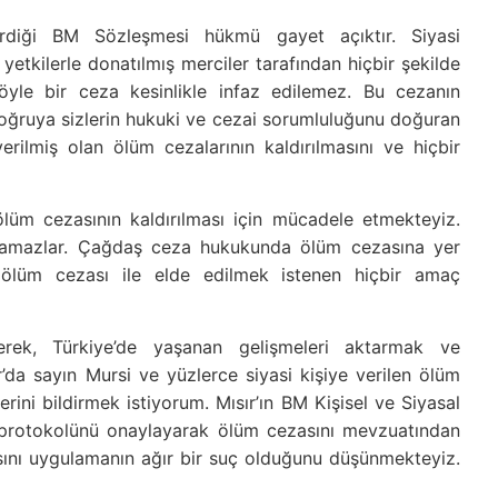
irdiği BM Sözleşmesi hükmü gayet açıktır. Siyasi
 yetkilerle donatılmış merciler tarafından hiçbir şekilde
öyle bir ceza kesinlikle infaz edilemez. Bu cezanın
oğruya sizlerin hukuki ve cezai sorumluluğunu doğuran
verilmiş olan ölüm cezalarının kaldırılmasını ve hiçbir
lüm cezasının kaldırılması için mücadele etmekteyiz.
alamazlar. Çağdaş ceza hukukunda ölüm cezasına yer
 ölüm cezası ile elde edilmek istenen hiçbir amaç
erek, Türkiye’de yaşanan gelişmeleri aktarmak ve
r’da sayın Mursi ve yüzlerce siyasi kişiye verilen ölüm
rini bildirmek istiyorum. Mısır’ın BM Kişisel ve Siyasal
u protokolünü onaylayarak ölüm cezasını mevzuatından
sını uygulamanın ağır bir suç olduğunu düşünmekteyiz.