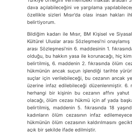
Türkiye örneğini vermemdeki maksat aradan 30 
dava açılabileceğini ve yargılama yapılabile
özellikle sizleri Mısır’da olası insan hakları i
belirtiyorum.
Bildiğim kadarı ile Mısır, BM Kişisel ve Siya
Kültürel Uluslar arası Sözleşmesi’ni onaylamış
arası Sözleşmesi’nin 6. maddesinin 1. fıkrası
olduğu, bu hakkın yasa ile korunacağı, hiç ki
belirtilmiş, 6. maddenin 2. fıkrasında ölüm c
hükmünün ancak suçun işlendiği tarihte yürü
suçlar için verilebileceği, bu cezanın ancak y
üzerine infaz edilebileceği düzenlenmiştir. 
herhangi bir kişinin bu cezanın affını yahu
olacağı, ölüm cezası hükmü için af yada başk
belirtilmiş, maddenin 5. fıkrasında 18 yaşı
kadınların ölüm cezasının infaz edilemeyec
hükmünün ölüm cezasının kaldırılmasını gecik
açık bir şekilde ifade edilmiştir.