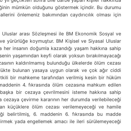
yıl geçtikten sonra bile darbe yapan kişiler hakkında
ceğinin mümkün olduğunu göstermek içindir. Bu durumu
hlallerini önlemeniz bakımından caydırıcılık olması için
sal Uluslar arası Sözleşmesi ile BM Ekonomik Sosyal ve
 ve yürürlüğe koymuştur. BM Kişisel ve Siyasal Uluslar
nda her insanın doğumla kazandığı yaşam hakkına sahip
msenin yaşamından keyfi olarak yoksun bırakılmayacağı
ezasının kaldırılmamış bulunduğu ülkelerde ölüm cezası
rlükte bulunan yasaya uygun olarak ve çok ağır ciddi
etkili bir mahkeme tarafından verilmiş kesin bir hüküm
6. maddenin 4. fıkrasında ölüm cezasına mahkum edilen
t başka bir cezaya çevrilmesini isteme hakkına sahip
a cezaya çevirme kararının her durumda verilebileceği
ndan küçüklere ölüm cezası verilemeyeceği ve hamile
eği belirtilmiş, 6. maddenin 6. fıkrasında bu madde
tirmek yada engellemek amacı ile ileri sürülemeyeceği