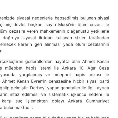
nizde siyasal nedenlerle hapsedilmiş bulunan siyasi
ilmiş devlet başkanı sayın Mursi’nin ölüm cezası ile
 ölüm cezasını veren mahkemenin olağanüstü yetkilerle
oğruya siyasal iktidarı kullanan sizler tarafından
verilecek kararın geri alınması yada ölüm cezalarının
r.
erçekleştiren generallerden hayatta olan Ahmet Kenan
mış müebbet hapis istemi ile Ankara 10. Ağır Ceza
yasında yargılanmış ve müeppet hapis cezası ile
n Ahmet Kenan Evren’in cenazesine hiçbir siyasi parti
lip gelmiştir. Darbeyi yapan generaller ile ilgili ayrıca
ların infaz edilmesi ve sistematik işkence nedeni ile
a karşı suç işlemekten dolayı Ankara Cumhuriyet
ma bulunmaktadır.