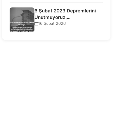
6 Şubat 2023 Depremlerini
Unutmuyoruz,
Vazgeçmiyoruz, Hesap
16 Şubat 2026
Sorulmasını İstiyoruz!