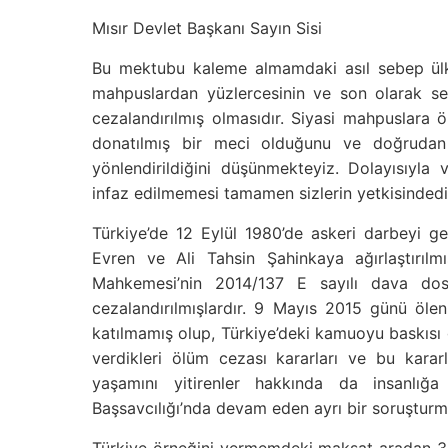
Mısır Devlet Başkanı Sayın Sisi
Bu mektubu kaleme almamdaki asıl sebep ülke
mahpuslardan yüzlercesinin ve son olarak seç
cezalandırılmış olmasıdır. Siyasi mahpuslara
donatılmış bir meci olduğunu ve doğrudan d
yönlendirildiğini düşünmekteyiz. Dolayısıyla 
infaz edilmemesi tamamen sizlerin yetkisindedi
Türkiye’de 12 Eylül 1980’de askeri darbeyi g
Evren ve Ali Tahsin Şahinkaya ağırlaştırıl
Mahkemesi’nin 2014/137 E sayılı dava dos
cezalandırılmışlardır. 9 Mayıs 2015 günü öle
katılmamış olup, Türkiye’deki kamuoyu baskısı ga
verdikleri ölüm cezası kararları ve bu karar
yaşamını yitirenler hakkında da insanlığ
Başsavcılığı’nda devam eden ayrı bir soruştur