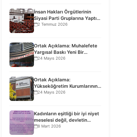
İnsan Hakları Örgütlerinin
Siyasi Parti Gruplarına Yaptığı
Ziyaretlere İlişkin
2 Temmuz 2026
Bilgilendirme…
Ortak Açıklama: Muhalefete
Yargısal Baskı Yeni Bir
Aşamaya Geçti: Seçilmiş…
24 Mayıs 2026
Ortak Açıklama:
Yükseköğretim Kurumlarının
Toplumsal İşlevi Kurucularının
24 Mayıs 2026
Ticari Akıbetine Bağlanamaz!
Kadınların eşitliği bir iyi niyet
meselesi değil, devletin
uluslararası insan…
8 Mart 2026