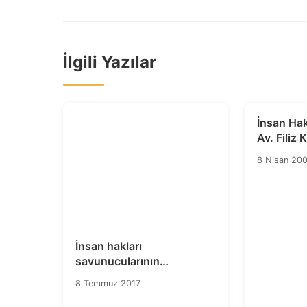
İlgili Yazılar
İnsan Ha
Av. Filiz 
Bırakıldı!
8 Nisan 20
İnsan hakları
savunucularının
Büyükada’da katıldıkları
8 Temmuz 2017
toplantıya ilişkin asılsız
haberler hakkında