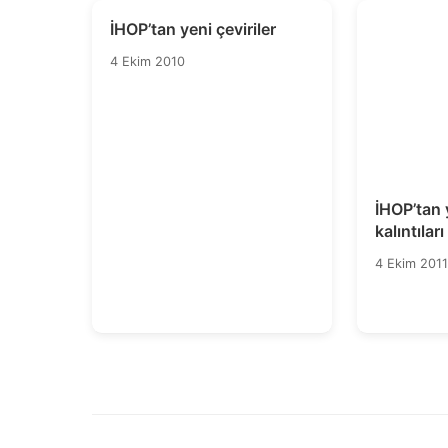
İHOP’tan yeni çeviriler
4 Ekim 2010
İHOP’tan 
kalıntılar
bilgi yöne
4 Ekim 2011
ICRC rehb