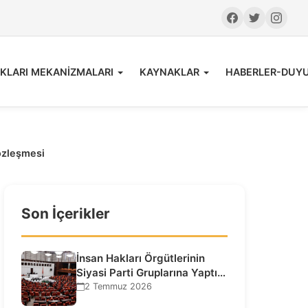
KLARI MEKANİZMALARI
KAYNAKLAR
HABERLER-DUY
özleşmesi
Son İçerikler
İnsan Hakları Örgütlerinin
Siyasi Parti Gruplarına Yaptığı
Ziyaretlere İlişkin
2 Temmuz 2026
Bilgilendirme…