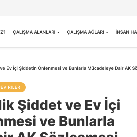
İZ?
ÇALIŞMA ALANLARI
ÇALIŞMA AĞLARI
İNSAN HA
 ve Ev İçi Şiddetin Önlenmesi ve Bunlarla Mücadeleye Dair AK S
ÇEVIRILER
ik Şiddet ve Ev İçi
nmesi ve Bunlarla