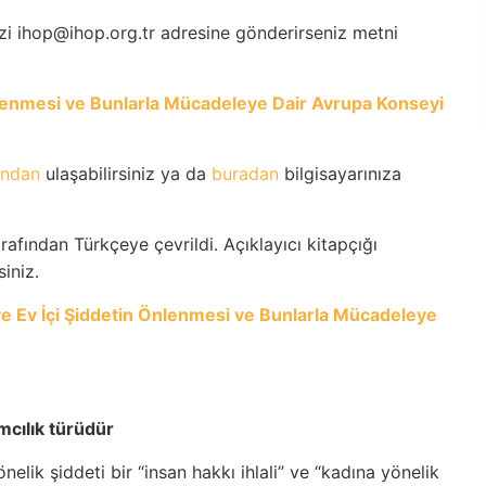
inizi ihop@ihop.org.tr adresine gönderirseniz metni
Önlenmesi ve Bunlarla Mücadeleye Dair Avrupa Konseyi
ından
ulaşabilirsiniz ya da
buradan
bilgisayarınıza
rafından Türkçeye çevrildi. Açıklayıcı kitapçığı
siniz.
t ve Ev İçi Şiddetin Önlenmesi ve Bunlarla Mücadeleye
ımcılık türüdür
lik şiddeti bir “insan hakkı ihlali” ve “kadına yönelik