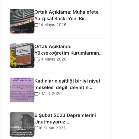
Ortak Açıklama: Muhalefete
Yargısal Baskı Yeni Bir
Aşamaya Geçti: Seçilmiş…
24 Mayıs 2026
Ortak Açıklama:
Yükseköğretim Kurumlarının
Toplumsal İşlevi Kurucularının
24 Mayıs 2026
Ticari Akıbetine Bağlanamaz!
Kadınların eşitliği bir iyi niyet
meselesi değil, devletin
uluslararası insan…
8 Mart 2026
6 Şubat 2023 Depremlerini
Unutmuyoruz,
Vazgeçmiyoruz, Hesap
16 Şubat 2026
Sorulmasını İstiyoruz!