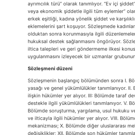
ayrımcılık türü” olarak tanımlıyor. “Ev içi şiddet
veya ekonomik şiddetle ilgili tüm eylemler” ola
erkek eşitliği, kadına yönelik şiddet ve karşılı
eklemelerini şart koşuyor. Sözleşmede kadınl
olduktan sonra korunmasıyla ilgili düzenlemeler
hukuksal destek sağlanmasını öngörüyor. Sözleşme
iltica talepleri ve geri göndermeme ilkesi konu
uygulanmasını izleyecek bir uzmanlar grubunun
Sözleşmeni düzeni
Sözleşmenin başlangıç bölümünden sonra I. Bölü
yasağı ve genel yükümlülükler tanımlanıyor. II.
ilişkin hükümler yer alıyor. III: Bölümde taraf 
destekle ilgili yükümlülükleri tanımlanıyor. V. Bö
Bölümde soruşturma, yargılama, usul hukuku ve
ve ilticayla ilgili hükümler yer alıyor. VIII. Bölü
mekanizması; X. Bölümde diğer uluslararası mek
değişiklikler; XII. Bölümde son hükümler tanımla