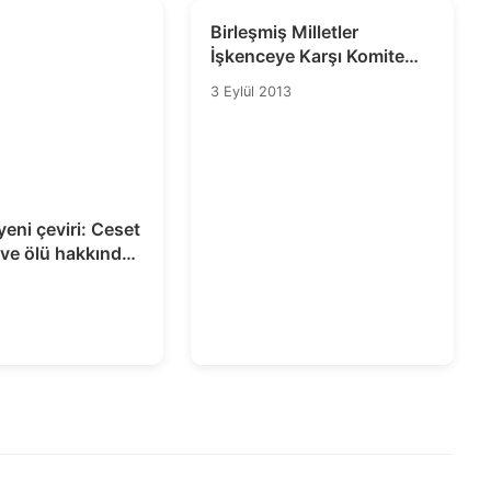
Birleşmiş Milletler
İşkenceye Karşı Komite
(CAT): Önleme Kavramı
3 Eylül 2013
yeni çeviri: Ceset
ı ve ölü hakkında
timine ilişkin
eri