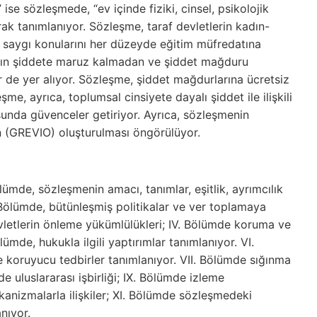
” ise sözleşmede, “ev içinde fiziki, cinsel, psikolojik
rak tanımlanıyor. Sözleşme, taraf devletlerin kadın-
klı saygı konularını her düzeyde eğitim müfredatına
arın şiddete maruz kalmadan ve şiddet mağduru
 de yer alıyor. Sözleşme, şiddet mağdurlarına ücretsiz
, ayrıca, toplumsal cinsiyete dayalı şiddet ile ilişkili
sunda güvenceler getiriyor. Ayrıca, sözleşmenin
 (GREVIO) oluşturulması öngörülüyor.
mde, sözleşmenin amacı, tanımlar, eşitlik, ayrımcılık
 Bölümde, bütünleşmiş politikalar ve ver toplamaya
devletlerin önleme yükümlülükleri; IV. Bölümde koruma ve
lümde, hukukla ilgili yaptırımlar tanımlanıyor. VI.
 koruyucu tedbirler tanımlanıyor. VII. Bölümde sığınma
mde uluslararası işbirliği; IX. Bölümde izleme
anizmalarla ilişkiler; XI. Bölümde sözleşmedeki
nıyor.