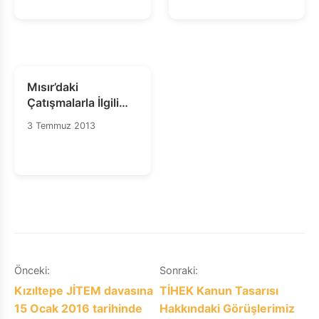
Mısır’daki
Çatışmalarla İlgili
UAÖ Tarafından
3 Temmuz 2013
Elde Edilen Kanıtlar
Yazı
Önceki:
Sonraki:
Kızıltepe JİTEM davasına
TİHEK Kanun Tasarısı
gezinmesi
15 Ocak 2016 tarihinde
Hakkındaki Görüşlerimiz