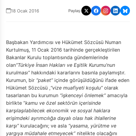
18 Ocak 2016
Paylaş:
Başbakan Yardımcısı ve Hükümet Sözcüsü Numan
Kurtulmuş, 11 Ocak 2016 tarihinde gerçekleştirilen
Bakanlar Kurulu toplantısında gündemlerinde
olan
“Türkiye İnsan Hakları ve Eşitlik Kurumu’nun
kurulması”
hakkındaki kararlarını basınla paylamıştır.
Kurumun, bir
“paket”
içinde görüşüldüğünü ifade eden
Hükümet Sözcüsü ,
“vize muafiyeti koşulu”
olarak
tasarlanan bu kurumun
“işkenceyi önlemek”
amacıyla
birlikte “
kamu ve özel sektörün içerisinde
karşılaşılabilecek ekonomik ve sosyal haklara
erişimdeki ayrımcılığa dayalı olası hak ihlallerine
karşı”
kurulacağını; ve asla
“yasama, yürütme ve
yargıya müdahale etmeyecek”
nitelikte olacağını