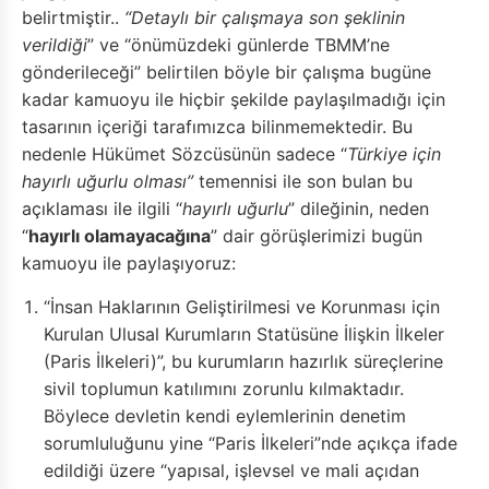
belirtmiştir..
“Detaylı bir çalışmaya son şeklinin
verildiği
” ve “önümüzdeki günlerde TBMM’ne
gönderileceği” belirtilen böyle bir çalışma bugüne
kadar kamuoyu ile hiçbir şekilde paylaşılmadığı için
tasarının içeriği tarafımızca bilinmemektedir. Bu
nedenle Hükümet Sözcüsünün sadece “
Türkiye için
hayırlı uğurlu olması”
temennisi ile son bulan bu
açıklaması ile ilgili “
hayırlı
uğurlu
” dileğinin, neden
“
hayırlı olamayacağına
” dair görüşlerimizi bugün
kamuoyu ile paylaşıyoruz:
“İnsan Haklarının Geliştirilmesi ve Korunması için
Kurulan Ulusal Kurumların Statüsüne İlişkin İlkeler
(Paris İlkeleri)”, bu kurumların hazırlık süreçlerine
sivil toplumun katılımını zorunlu kılmaktadır.
Böylece devletin kendi eylemlerinin denetim
sorumluluğunu yine “Paris İlkeleri”nde açıkça ifade
edildiği üzere “yapısal, işlevsel ve mali açıdan