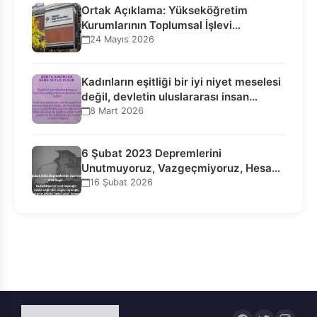
Ortak Açıklama: Yükseköğretim
Kurumlarının Toplumsal İşlevi
Kurucularının Ticari Akıbetine
24 Mayıs 2026
Bağlanamaz!
Kadınların eşitliği bir iyi niyet meselesi
değil, devletin uluslararası insan…
8 Mart 2026
6 Şubat 2023 Depremlerini
Unutmuyoruz, Vazgeçmiyoruz, Hesap
Sorulmasını İstiyoruz!
16 Şubat 2026