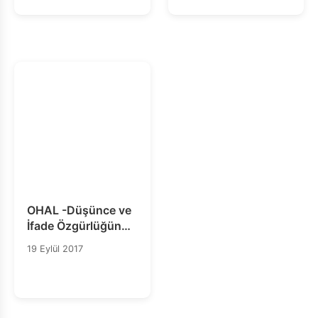
OHAL -Düşünce ve
İfade Özgürlüğünün
Korunması ve
19 Eylül 2017
Geliştirilmesine
İlişkin Özel
Raportörün Türkiye
Ziyaretine İlişkin