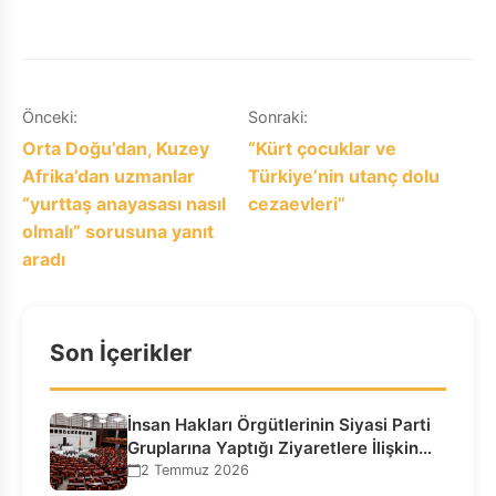
Raporu
Yazı
Önceki:
Sonraki:
Orta Doğu’dan, Kuzey
“Kürt çocuklar ve
gezinmesi
Afrika’dan uzmanlar
Türkiye’nin utanç dolu
“yurttaş anayasası nasıl
cezaevleri”
olmalı” sorusuna yanıt
aradı
Son İçerikler
İnsan Hakları Örgütlerinin Siyasi Parti
Gruplarına Yaptığı Ziyaretlere İlişkin
Bilgilendirme…
2 Temmuz 2026