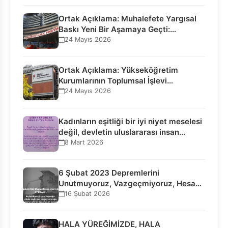
Ortak Açıklama: Muhalefete Yargısal
Baskı Yeni Bir Aşamaya Geçti:
Seçilmiş…
24 Mayıs 2026
Ortak Açıklama: Yükseköğretim
Kurumlarının Toplumsal İşlevi
Kurucularının Ticari Akıbetine
24 Mayıs 2026
Bağlanamaz!
Kadınların eşitliği bir iyi niyet meselesi
değil, devletin uluslararası insan…
8 Mart 2026
6 Şubat 2023 Depremlerini
Unutmuyoruz, Vazgeçmiyoruz, Hesap
Sorulmasını İstiyoruz!
16 Şubat 2026
HALA YÜREĞİMİZDE, HALA