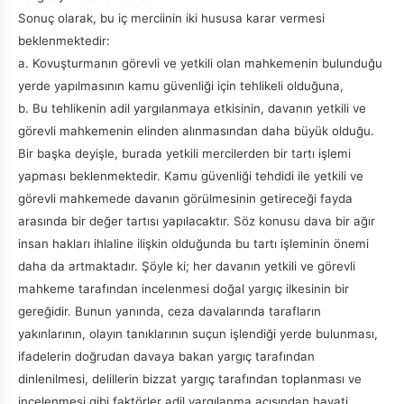
Sonuç olarak, bu iç merciinin iki hususa karar vermesi
beklenmektedir:
a. Kovuşturmanın görevli ve yetkili olan mahkemenin bulunduğu
yerde yapılmasının kamu güvenliği için tehlikeli olduğuna,
b. Bu tehlikenin adil yargılanmaya etkisinin, davanın yetkili ve
görevli mahkemenin elinden alınmasından daha büyük olduğu.
Bir başka deyişle, burada yetkili mercilerden bir tartı işlemi
yapması beklenmektedir. Kamu güvenliği tehdidi ile yetkili ve
görevli mahkemede davanın görülmesinin getireceği fayda
arasında bir değer tartısı yapılacaktır. Söz konusu dava bir ağır
insan hakları ihlaline ilişkin olduğunda bu tartı işleminin önemi
daha da artmaktadır. Şöyle ki; her davanın yetkili ve görevli
mahkeme tarafından incelenmesi doğal yargıç ilkesinin bir
gereğidir. Bunun yanında, ceza davalarında tarafların
yakınlarının, olayın tanıklarının suçun işlendiği yerde bulunması,
ifadelerin doğrudan davaya bakan yargıç tarafından
dinlenilmesi, delillerin bizzat yargıç tarafından toplanması ve
incelenmesi gibi faktörler adil yargılanma açısından hayati