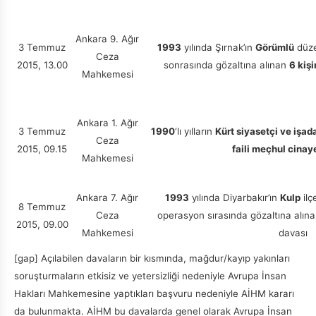
Ankara 9. Ağır
3 Temmuz
1993
yılında Şırnak’ın
Görümlü
düze
Ceza
2015, 13.00
sonrasında gözaltına alınan
6 kiş
Mahkemesi
Ankara 1. Ağır
3 Temmuz
1990
‘lı yılların
Kürt siyasetçi ve işad
Ceza
2015, 09.15
faili meçhul cinay
Mahkemesi
Ankara 7. Ağır
1993
yılında Diyarbakır’ın
Kulp
ilç
8 Temmuz
Ceza
operasyon sırasında gözaltına alın
2015, 09.00
Mahkemesi
davası
[gap] Açılabilen davaların bir kısmında, mağdur/kayıp yakınları
soruşturmaların etkisiz ve yetersizliği nedeniyle Avrupa İnsan
Hakları Mahkemesine yaptıkları başvuru nedeniyle AİHM kararı
da bulunmakta. AİHM bu davalarda genel olarak Avrupa İnsan