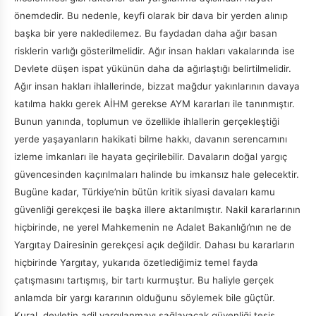
önemdedir. Bu nedenle, keyfi olarak bir dava bir yerden alınıp
başka bir yere nakledilemez. Bu faydadan daha ağır basan
risklerin varlığı gösterilmelidir. Ağır insan hakları vakalarında ise
Devlete düşen ispat yükünün daha da ağırlaştığı belirtilmelidir.
Ağır insan hakları ihlallerinde, bizzat mağdur yakınlarının davaya
katılma hakkı gerek AİHM gerekse AYM kararları ile tanınmıştır.
Bunun yanında, toplumun ve özellikle ihlallerin gerçekleştiği
yerde yaşayanların hakikati bilme hakkı, davanın serencamını
izleme imkanları ile hayata geçirilebilir. Davaların doğal yargıç
güvencesinden kaçırılmaları halinde bu imkansız hale gelecektir.
Bugüne kadar, Türkiye’nin bütün kritik siyasi davaları kamu
güvenliği gerekçesi ile başka illere aktarılmıştır. Nakil kararlarının
hiçbirinde, ne yerel Mahkemenin ne Adalet Bakanlığı’nın ne de
Yargıtay Dairesinin gerekçesi açık değildir. Dahası bu kararların
hiçbirinde Yargıtay, yukarıda özetlediğimiz temel fayda
çatışmasını tartışmış, bir tartı kurmuştur. Bu haliyle gerçek
anlamda bir yargı kararının olduğunu söylemek bile güçtür.
Kural, devletin adil yargılanmayı sağlayacak güvenliği tesis