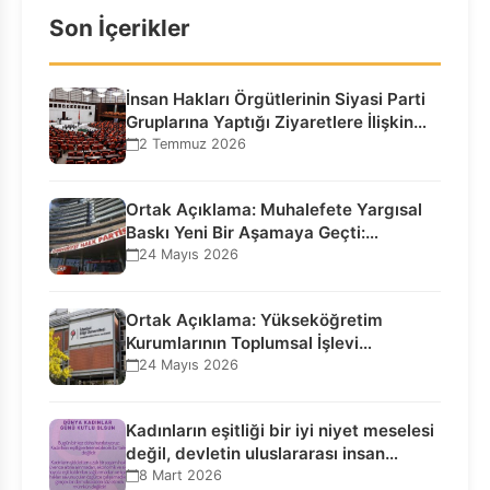
Son İçerikler
İnsan Hakları Örgütlerinin Siyasi Parti
Gruplarına Yaptığı Ziyaretlere İlişkin
Bilgilendirme…
2 Temmuz 2026
Ortak Açıklama: Muhalefete Yargısal
Baskı Yeni Bir Aşamaya Geçti:
Seçilmiş…
24 Mayıs 2026
Ortak Açıklama: Yükseköğretim
Kurumlarının Toplumsal İşlevi
Kurucularının Ticari Akıbetine
24 Mayıs 2026
Bağlanamaz!
Kadınların eşitliği bir iyi niyet meselesi
değil, devletin uluslararası insan…
8 Mart 2026