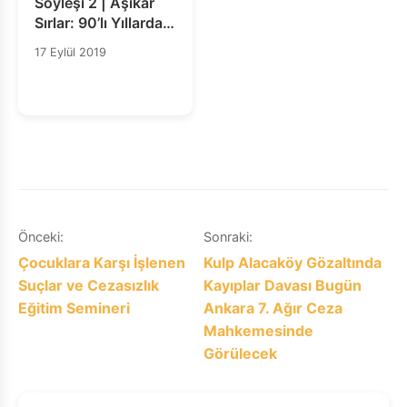
Söyleşi 2 | Aşikar
Sırlar: 90’lı Yıllarda
JİTEM Olgusu ve
17 Eylül 2019
Adalet Arayışı
Yazı
Önceki:
Sonraki:
Çocuklara Karşı İşlenen
Kulp Alacaköy Gözaltında
gezinmesi
Suçlar ve Cezasızlık
Kayıplar Davası Bugün
Eğitim Semineri
Ankara 7. Ağır Ceza
Mahkemesinde
Görülecek