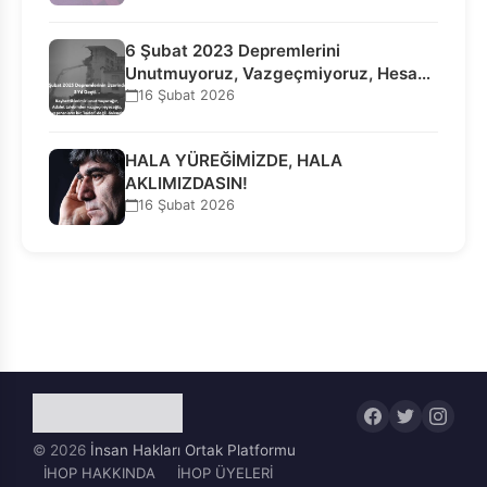
6 Şubat 2023 Depremlerini
Unutmuyoruz, Vazgeçmiyoruz, Hesap
Sorulmasını İstiyoruz!
16 Şubat 2026
HALA YÜREĞİMİZDE, HALA
AKLIMIZDASIN!
16 Şubat 2026
© 2026
İnsan Hakları Ortak Platformu
İHOP HAKKINDA
İHOP ÜYELERİ