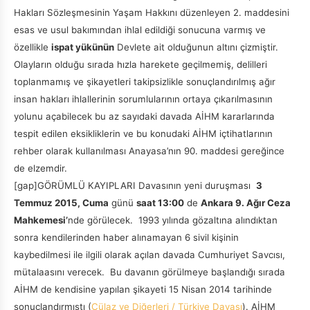
Hakları Sözleşmesinin Yaşam Hakkını düzenleyen 2. maddesini
esas ve usul bakımından ihlal edildiği sonucuna varmış ve
özellikle
ispat yükünün
Devlete ait olduğunun altını çizmiştir.
Olayların olduğu sırada hızla harekete geçilmemiş, delilleri
toplanmamış ve şikayetleri takipsizlikle sonuçlandırılmış ağır
insan hakları ihlallerinin sorumlularının ortaya çıkarılmasının
yolunu açabilecek bu az sayıdaki davada AİHM kararlarında
tespit edilen eksikliklerin ve bu konudaki AİHM içtihatlarının
rehber olarak kullanılması Anayasa’nın 90. maddesi gereğince
de elzemdir.
[gap]GÖRÜMLÜ KAYIPLARI Davasının yeni duruşması
3
Temmuz 2015, Cuma
günü
saat 13:00
de
Ankara 9. Ağır Ceza
Mahkemesi’
nde görülecek. 1993 yılında gözaltına alındıktan
sonra kendilerinden haber alınamayan 6 sivil kişinin
kaybedilmesi ile ilgili olarak açılan davada Cumhuriyet Savcısı,
mütalaasını verecek. Bu davanın görülmeye başlandığı sırada
AİHM de kendisine yapılan şikayeti 15 Nisan 2014 tarihinde
sonuçlandırmıştı (
Cülaz ve Diğerleri / Türkiye Davası
). AİHM