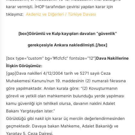
karar vermişti. İHOP tarafından çevirisi yapılan karar için
tıklayınız:
Akdeniz ve Diğerleri / Türkiye Davası
[box]Görümlü ve Kulp kayıpları davaları “güvenlik”
gerekçesiyle Ankara nakledilmişti.[/box]
[box type=”custom” bg=”#fcfcfc” fontsize=”12″]
Dava Nakillerine
İlişkin Görüşümüz:
[gap]Dava nakilleri 4/12/2004 tarih ve 5271 sayılı Ceza
Muhakemesi Kanunu’nun 19. maddesinin (2) numaralı fıkrasına
göre yapılmaktadır. Anılan kurala göre: “(2) Kovuşturmanın
görevli ve yetkili olan mahkemenin bulunduğu yerde yapılması
kamu güvenliği için tehlikeli olursa, davanın naklini Adalet
Bakanı Yargıtaydan ister.”
Görüldüğü gibi nakil için karar üç merciin değerlendirmesinden
geçmektedir. Davaya bakan Mahkeme, Adalet Bakanlığı ve
Yargıtay 5. Ceza Dairesi.