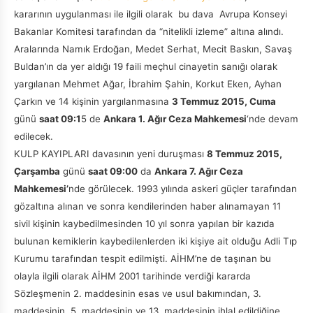
kararının uygulanması ile ilgili olarak bu dava Avrupa Konseyi
Bakanlar Komitesi tarafından da “nitelikli izleme” altına alındı.
Aralarında Namık Erdoğan, Medet Serhat, Mecit Baskın, Savaş
Buldan’ın da yer aldığı 19 faili meçhul cinayetin sanığı olarak
yargılanan Mehmet Ağar, İbrahim Şahin, Korkut Eken, Ayhan
Çarkın ve 14 kişinin yargılanmasına
3 Temmuz 2015, Cuma
günü
saat 09:1
5 de
Ankara 1. Ağır Ceza Mahkemesi
‘nde devam
edilecek.
KULP KAYIPLARI davasının yeni duruşması
8 Temmuz 2015,
Çarşamba
günü
saat 09:00
da
Ankara 7. Ağır Ceza
Mahkemesi’
nde görülecek. 1993 yılında askeri güçler tarafından
gözaltına alınan ve sonra kendilerinden haber alınamayan 11
sivil kişinin kaybedilmesinden 10 yıl sonra yapılan bir kazıda
bulunan kemiklerin kaybedilenlerden iki kişiye ait olduğu Adli Tıp
Kurumu tarafından tespit edilmişti. AİHM’ne de taşınan bu
olayla ilgili olarak AİHM 2001 tarihinde verdiği kararda
Sözleşmenin 2. maddesinin esas ve usul bakımından, 3.
maddesinin, 5. maddesinin ve 13. maddesinin ihlal edildiğine