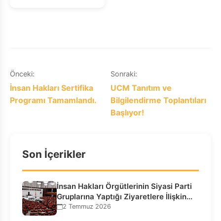
Yazı
Önceki:
Sonraki:
İnsan Hakları Sertifika
UCM Tanıtım ve
gezinmesi
Programı Tamamlandı.
Bilgilendirme Toplantıları
Başlıyor!
Son İçerikler
İnsan Hakları Örgütlerinin Siyasi Parti
Gruplarına Yaptığı Ziyaretlere İlişkin
Bilgilendirme…
2 Temmuz 2026