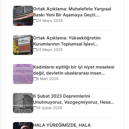
Ortak Açıklama: Muhalefete Yargısal
Baskı Yeni Bir Aşamaya Geçti:
Seçilmiş…
24 Mayıs 2026
Ortak Açıklama: Yükseköğretim
Kurumlarının Toplumsal İşlevi
Kurucularının Ticari Akıbetine
24 Mayıs 2026
Bağlanamaz!
Kadınların eşitliği bir iyi niyet meselesi
değil, devletin uluslararası insan…
8 Mart 2026
6 Şubat 2023 Depremlerini
Unutmuyoruz, Vazgeçmiyoruz, Hesap
Sorulmasını İstiyoruz!
16 Şubat 2026
HALA YÜREĞİMİZDE, HALA