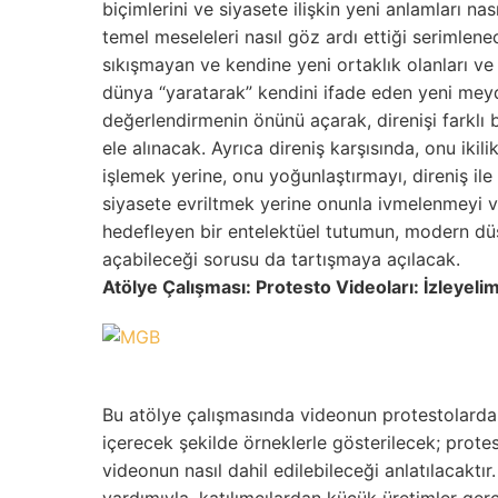
biçimlerini ve siyasete ilişkin yeni anlamları n
temel meseleleri nasıl göz ardı ettiği serimlenece
sıkışmayan ve kendine yeni ortaklık olanları ve 
dünya “yaratarak” kendini ifade eden yeni meyd
değerlendirmenin önünü açarak, direnişi farklı b
ele alınacak. Ayrıca direniş karşısında, onu ikil
işlemek yerine, onu yoğunlaştırmayı, direniş ile
siyasete evriltmek yerine onunla ivmelenmeyi v
hedefleyen bir entelektüel tutumun, modern düş
açabileceği sorusu da tartışmaya açılacak.
Atölye Çalışması: Protesto Videoları: İzleyel
Bu atölye çalışmasında videonun protestolarda k
içerecek şekilde örneklerle gösterilecek; pro
videonun nasıl dahil edilebileceği anlatılacaktı