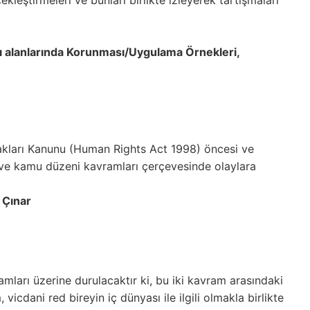
kleştirmeleri ve bunları birlikte izleyerek tartışmaları
ı alanlarında Korunması/Uygulama Örnekleri,
Hakları Kanunu (Human Rights Act 1998) öncesi ve
 ve kamu düzeni kavramları çerçevesinde olaylara
.
l Çınar
amları üzerine durulacaktır ki, bu iki kavram arasındaki
, vicdani red bireyin iç dünyası ile ilgili olmakla birlikte