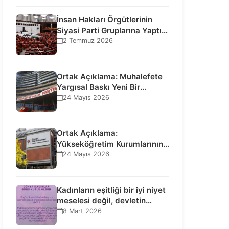
İnsan Hakları Örgütlerinin
Siyasi Parti Gruplarına Yaptığı
Ziyaretlere İlişkin
2 Temmuz 2026
Bilgilendirme…
Ortak Açıklama: Muhalefete
Yargısal Baskı Yeni Bir
Aşamaya Geçti: Seçilmiş…
24 Mayıs 2026
Ortak Açıklama:
Yükseköğretim Kurumlarının
Toplumsal İşlevi Kurucularının
24 Mayıs 2026
Ticari Akıbetine Bağlanamaz!
Kadınların eşitliği bir iyi niyet
meselesi değil, devletin
uluslararası insan…
8 Mart 2026