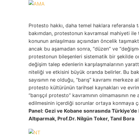
Protesto hakkı, daha temel haklara referansla tar
bakımdan, protestonun kavramsal mahiyeti ile t
konunun anlaşılması açısından öncelik taşımaktad
ancak bu aşamadan sonra, “düzen” ve “değişme”
protestonun bileşenleri sistematik bir şekilde o
değişim talep edenlerin karşılaşmalarının yarat
niteliği ve etkisini büyük oranda belirler. Bu ba
sayısının ne olduğu, “barış” kavramı merkeze al
protesto kültürünün tarihsel kaynakları ve evr
“barışçıl protesto” kavramının olmamasının ne an
edilmesinin içerdiği sorunlar ortaya konmaya çal
Panel: Gezi ve Kobane sonrasında Türkiye’d
Altıparmak, Prof.Dr. Nilgün Toker, Tanıl Bora