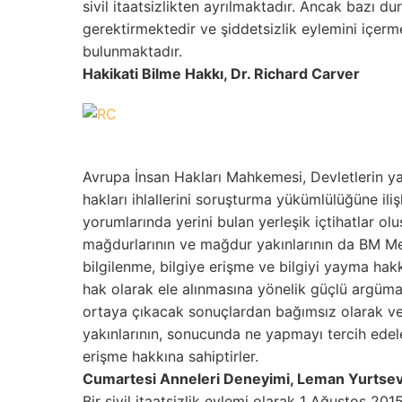
sivil itaatsizlikten ayrılmaktadır. Ancak bazı d
gerektirmektedir ve şiddetsizlik eylemini içerme
bulunmaktadır.
Hakikati Bilme Hakkı, Dr. Richard Carver
Avrupa İnsan Hakları Mahkemesi, Devletlerin yar
hakları ihlallerini soruşturma yükümlülüğüne il
yorumlarında yerini bulan yerleşik içtihatlar olu
mağdurlarının ve mağdur yakınlarının da BM Me
bilgilenme, bilgiye erişme ve bilgiyi yayma hakk
hak olarak ele alınmasına yönelik güçlü argüma
ortaya çıkacak sonuçlardan bağımsız olarak ve
yakınlarının, sonucunda ne yapmayı tercih edelers
erişme hakkına sahiptirler.
Cumartesi Anneleri Deneyimi, Leman Yurtse
Bir sivil itaatsizlik eylemi olarak 1 Ağustos 20