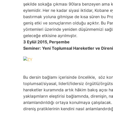
şekilde sokağa çıkması 90lara benzeyen ama k
eylemidir. Her ne kadar siyasi iktidar, Kobane 
bastırmak yoluna gitmişse de kısa süren bu Pro
geniş etki ve sonuçlarının olduğu açıktır. Bu P
yöntemleri üzerinde yeniden düşünmemizi sağla
geleceğe etkisine ayrılmıştır.
3 Eylül 2015, Perşembe
Seminer: Yeni Toplumsal Hareketler ve Diren
Bu dersin bağlamı içerisinde öncelikle, söz kon
toplumsal/siyasal, liderli/lidersiz örgütlü/örgüt
hareketler kuramında artık hâkim bakış açısı ha
yaklaşımların eleştirisi bağlamında, direnişin, n
anlamlandırıldığı ortaya konulmaya çalışılacak
direniş pratiklerinin kendini nasıl anlamlandırdı