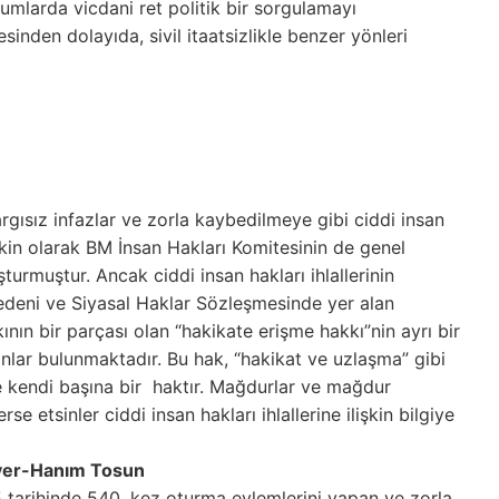
urumlarda vicdani ret politik bir sorgulamayı
sinden dolayıda, sivil itaatsizlikle benzer yönleri
gısız infazlar ve zorla kaybedilmeye gibi ciddi insan
işkin olarak BM İnsan Hakları Komitesinin de genel
şturmuştur. Ancak ciddi insan hakları ihlallerinin
deni ve Siyasal Haklar Sözleşmesinde yer alan
ının bir parçası olan “hakikate erişme hakkı”nin ayrı bir
nlar bulunmaktadır. Bu hak, “hakikat ve uzlaşma” gibi
 kendi başına bir haktır. Mağdurlar ve mağdur
e etsinler ciddi insan hakları ihlallerine ilişkin bilgiye
ver-Hanım Tosun
15 tarihinde 540. kez oturma eylemlerini yapan ve zorla