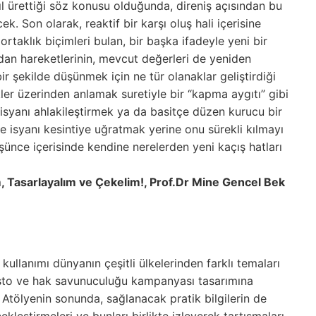
asıl ürettiği söz konusu olduğunda, direniş açısından bu
k. Son olarak, reaktif bir karşı oluş hali içerisine
ortaklık biçimleri bulan, bir başka ifadeyle yeni bir
an hareketlerinin, mevcut değerleri de yeniden
ir şekilde düşünmek için ne tür olanaklar geliştirdiği
ikler üzerinden anlamak suretiyle bir “kapma aygıtı” gibi
 isyanı ahlakileştirmek ya da basitçe düzen kurucu bir
e isyanı kesintiye uğratmak yerine onu sürekli kılmayı
ünce içerisinde kendine nerelerden yeni kaçış hatları
im, Tasarlayalım ve Çekelim!, Prof.Dr Mine Gencel Bek
ullanımı dünyanın çeşitli ülkelerinden farklı temaları
testo ve hak savunuculuğu kampanyası tasarımına
r. Atölyenin sonunda, sağlanacak pratik bilgilerin de