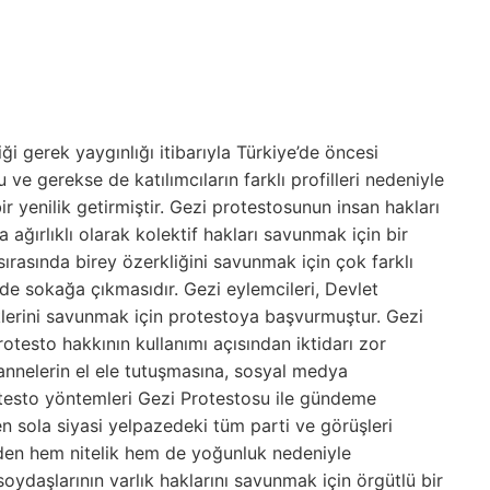
i gerek yaygınlığı itibarıyla Türkiye’de öncesi
e gerekse de katılımcıların farklı profilleri nedeniyle
 yenilik getirmiştir. Gezi protestosunun insan hakları
 ağırlıklı olarak kolektif hakları savunmak için bir
ırasında birey özerkliğini savunmak için çok farklı
nde sokağa çıkmasıdır. Gezi eylemcileri, Devlet
üklerini savunmak için protestoya başvurmuştur. Gezi
rotesto hakkının kullanımı açısından iktidarı zor
nnelerin el ele tutuşmasına, sosyal medya
otesto yöntemleri Gezi Protestosu ile gündeme
n sola siyasi yelpazedeki tüm parti ve görüşleri
’den hem nitelik hem de yoğunluk nedeniyle
i soydaşlarının varlık haklarını savunmak için örgütlü bir