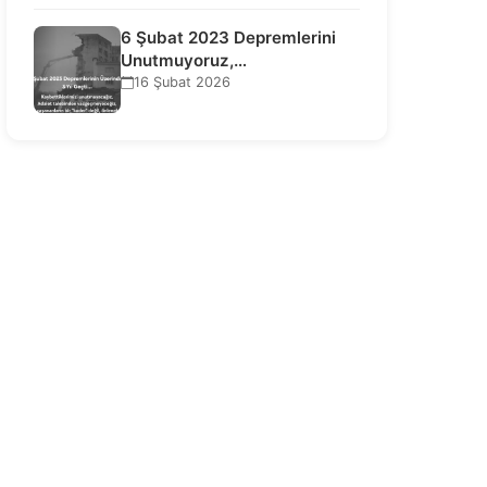
6 Şubat 2023 Depremlerini
Unutmuyoruz,
Vazgeçmiyoruz, Hesap
16 Şubat 2026
Sorulmasını İstiyoruz!