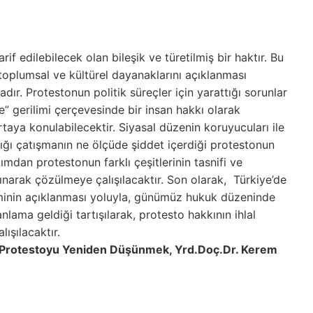
if edilebilecek olan bileşik ve türetilmiş bir haktır. Bu
oplumsal ve kültürel dayanaklarını açıklanması
ır. Protestonun politik süreçler için yarattığı sorunlar
 gerilimi çerçevesinde bir insan hakkı olarak
rtaya konulabilecektir. Siyasal düzenin koruyucuları ile
tığı çatışmanın ne ölçüde şiddet içerdiği protestonun
kımdan protestonun farklı çeşitlerinin tasnifi ve
ınarak çözülmeye çalışılacaktır. Son olarak, Türkiye’de
iminin açıklanması yoluyla, günümüz hukuk düzeninde
lama geldiği tartışılarak, protesto hakkının ihlal
ışılacaktır.
e Protestoyu Yeniden Düşünmek, Yrd.Doç.Dr. Kerem