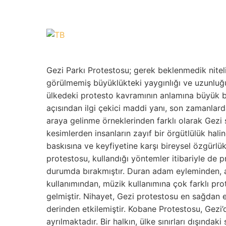
Gezi Parkı Protestosu; gerek beklenmedik niteliğ
görülmemiş büyüklükteki yaygınlığı ve uzunluğu v
ülkedeki protesto kavramının anlamına büyük bir
açısından ilgi çekici maddi yanı, son zamanlarda
araya gelinme örneklerinden farklı olarak Gezi s
kesimlerden insanların zayıf bir örgütlülük hali
baskısına ve keyfiyetine karşı bireysel özgürl
protestosu, kullandığı yöntemler itibariyle de p
durumda bırakmıştır. Duran adam eyleminden, a
kullanımından, müzik kullanımına çok farklı pr
gelmiştir. Nihayet, Gezi protestosu en sağdan e
derinden etkilemiştir. Kobane Protestosu, Gezi
ayrılmaktadır. Bir halkın, ülke sınırları dışındak