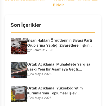
Biridir
Son İçerikler
İnsan Hakları Örgütlerinin Siyasi Parti
Gruplarına Yaptığı Ziyaretlere İlişkin
Bilgilendirme…
2 Temmuz 2026
Ortak Açıklama: Muhalefete Yargısal
Baskı Yeni Bir Aşamaya Geçti:
Seçilmiş…
24 Mayıs 2026
Ortak Açıklama: Yükseköğretim
Kurumlarının Toplumsal İşlevi
Kurucularının Ticari Akıbetine
24 Mayıs 2026
Bağlanamaz!