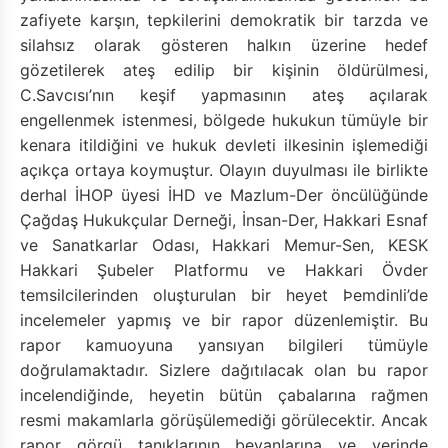
zafiyete karşın, tepkilerini demokratik bir tarzda ve
silahsız olarak gösteren halkın üzerine hedef
gözetilerek ateş edilip bir kişinin öldürülmesi,
C.Savcısı’nın keşif yapmasının ateş açılarak
engellenmek istenmesi, bölgede hukukun tümüyle bir
kenara itildiğini ve hukuk devleti ilkesinin işlemediği
açıkça ortaya koymuştur. Olayın duyulması ile birlikte
derhal İHOP üyesi İHD ve Mazlum-Der öncülüğünde
Çağdaş Hukukçular Derneği, İnsan-Der, Hakkari Esnaf
ve Sanatkarlar Odası, Hakkari Memur-Sen, KESK
Hakkari Şubeler Platformu ve Hakkari Övder
temsilcilerinden oluşturulan bir heyet Þemdinli’de
incelemeler yapmış ve bir rapor düzenlemiştir. Bu
rapor kamuoyuna yansıyan bilgileri tümüyle
doğrulamaktadır. Sizlere dağıtılacak olan bu rapor
incelendiğinde, heyetin bütün çabalarına rağmen
resmi makamlarla görüşülemediği görülecektir. Ancak
rapor görgü tanıklarının beyanlarına ve yerinde