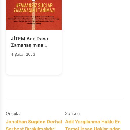
JİTEM Ana Dava
Zamanaşımına
Sürüklenmesin!
4 Şubat 2023
Yazı
Önceki:
Sonraki:
Jonathan Sugden Derhal
Adil Yargılanma Hakkı En
gezinmesi
Serbest Bırakılmalıdır!
Temel İnsan Haklarından