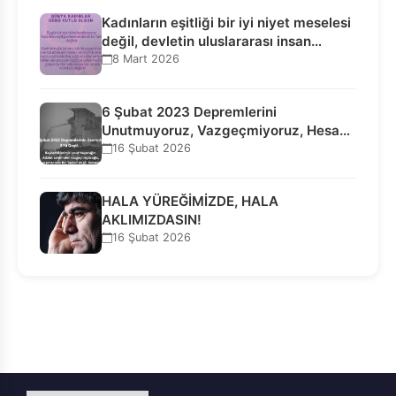
Kadınların eşitliği bir iyi niyet meselesi
değil, devletin uluslararası insan…
8 Mart 2026
6 Şubat 2023 Depremlerini
Unutmuyoruz, Vazgeçmiyoruz, Hesap
Sorulmasını İstiyoruz!
16 Şubat 2026
HALA YÜREĞİMİZDE, HALA
AKLIMIZDASIN!
16 Şubat 2026